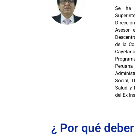
Se ha 
Superin
Dirección
Asesor 
Descentra
de la Co
Cayetan
Program
Peruana
Administ
Social, 
Salud y 
del Ex In
¿ Por qué deber