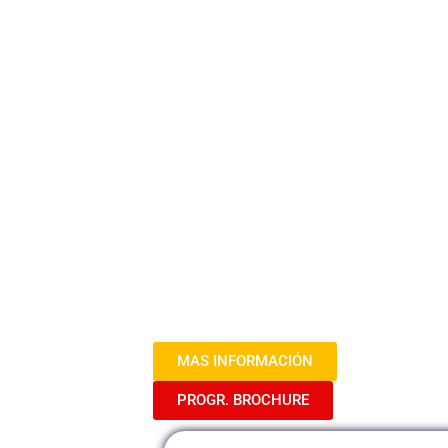
Adquisicio
Contrataci
2024
Bienvenidos al curso «Adquisiciones y 
educativa diseñada para explorar en pr
contratación en el ámbito gubernamenta
principios, normativas y mejores prácti
transparente y ética en las adquisicion
MAS INFORMACIÓN
PROGR. BROCHURE