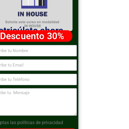
tricúlate ahora
Descuento 30%
ptas las
políticas de privacidad