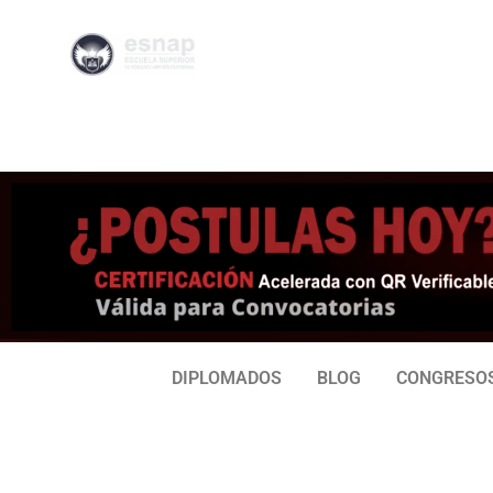
996 362
95
239
77
DIPLOMADOS
BLOG
CONGRESO