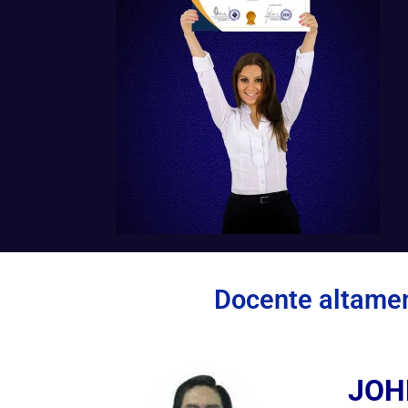
Docente altamen
JOH