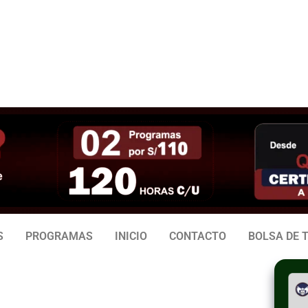
3 938
981 165 382
6
S
PROGRAMAS
INICIO
CONTACTO
BOLSA DE 