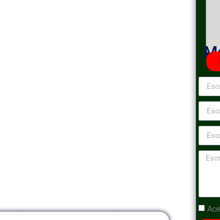
nes y
ón Pública
Ma
Contratación Pública», una propuesta
ofundidad los procesos de adquisición y
l. Este programa te sumergirá en los
cas para garantizar una gestión eficiente,
es públicas.
Ace