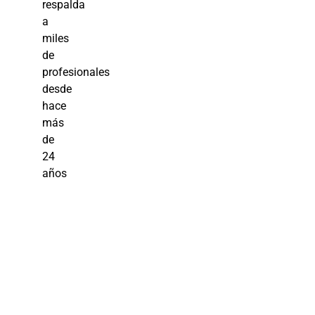
respalda
a
miles
de
profesionales
desde
hace
más
de
24
años
Análisis y
Mejora de