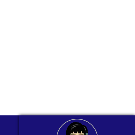
para ti
comunicarnos a
través de
WhatsApp?
Nuestros asesores están listos para
ofrecerte orientación
individualizada. ¡No dudes en
contactarnos en este momento!