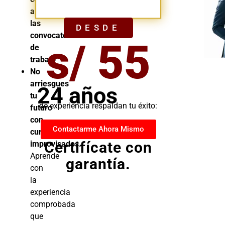
YA
a
las
DESDE
convocatorias
s/ 55
de
trabajo
No
arriesgues
24 años
tu
de experiencia respaldan tu éxito:
futuro
con
Contactarme Ahora Mismo
cursos
Certifícate con
improvisados.
Aprende
garantía.
con
la
experiencia
comprobada
que