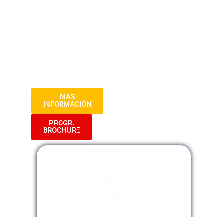
una sólida formación en técnicas y
metodologías para analizar, diseñar y
mejorar procesos operativos en el ámbito
gubernamental. Prepárate para adquirir
habilidades clave que optimizarán la
eficiencia y calidad de los servicios
públicos.
MAS
INFORMACIÓN
PROGR.
BROCHURE