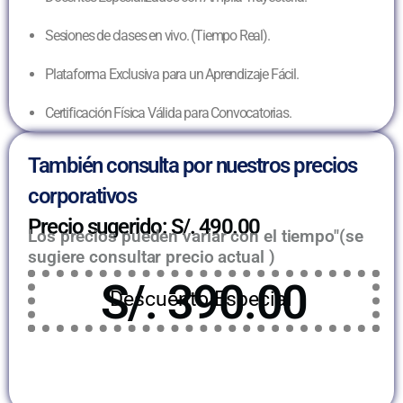
Sesiones de clases en vivo. (Tiempo Real).
Plataforma Exclusiva para un Aprendizaje Fácil.
Certificación Física Válida para Convocatorias.
También consulta por nuestros precios
corporativos
Precio sugerido: S/. 490.00
Los precios pueden variar con el tiempo"(se
sugiere consultar precio actual )
S/. 390.00
Descuento Especial