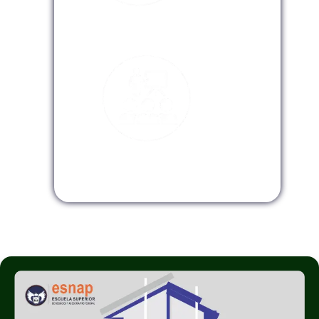
Modalidad Virtual
Modalidad InHouse