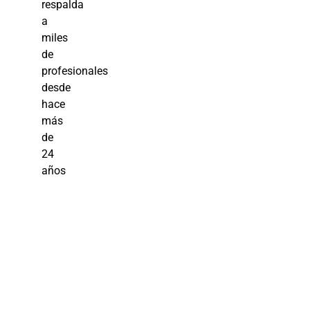
respalda
a
miles
de
profesionales
desde
hace
más
de
24
años
Aprende
Contratacione