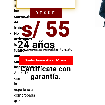
YA
a
las
DESDE
convocatorias
s/ 55
de
trabajo
No
arriesgues
24 años
tu
de experiencia respaldan tu éxito:
futuro
con
Contactarme Ahora Mismo
cursos
Certifícate con
improvisados.
Aprende
garantía.
con
la
experiencia
comprobada
que