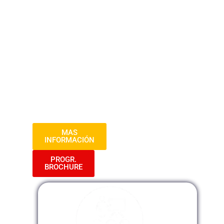
ámbito laboral y empresarial. Aprenderás
desde los conceptos básicos hasta
funciones avanzadas, permitiéndote
dominar hojas de cálculo, análisis de
datos y creación de informes
profesionales. Prepárate para potenciar
tus habilidades en Excel y destacar en el
manejo eficiente de datos y la toma de
decisiones.
MAS
INFORMACIÓN
PROGR.
BROCHURE