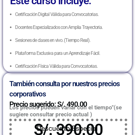
Este curso incluye:
Certificación Digital Válida para Convocatorias.
Docentes Especializados con Amplia Trayectoria.
Sesiones de clases en vivo. (Tiempo Real).
Plataforma Exclusiva para un Aprendizaje Fácil.
Certificación Física Válida para Convocatorias.
También consulta por nuestros precios
corporativos
Precio sugerido: S/. 490.00
Los precios pueden variar con el tiempo"(se
sugiere consultar precio actual )
S/. 390.00
Descuento Especial