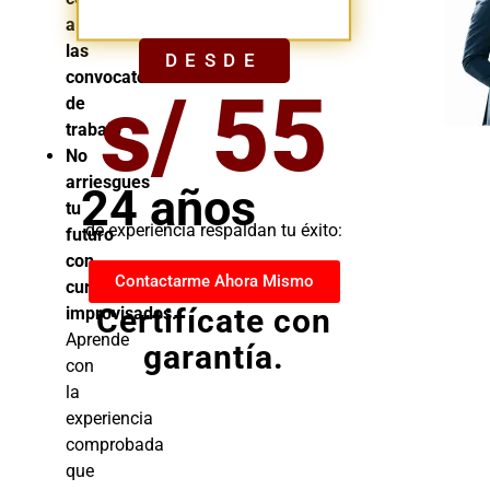
YA
a
las
DESDE
convocatorias
s/ 55
de
trabajo
No
arriesgues
24 años
tu
de experiencia respaldan tu éxito:
futuro
con
Contactarme Ahora Mismo
cursos
Certifícate con
improvisados.
Aprende
garantía.
con
la
experiencia
comprobada
que