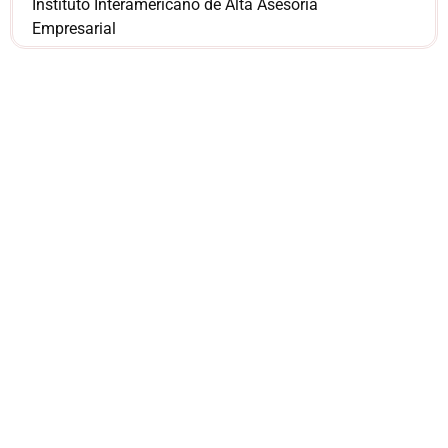
Instituto Interamericano de Alta Asesoría
Empresarial
¿Sería más cómodo
para ti
comunicarnos a
través de
WhatsApp?
Nuestros asesores están listos para
ofrecerte orientación