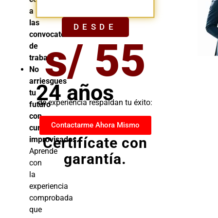
YA
a
las
DESDE
convocatorias
s/ 55
de
trabajo
No
arriesgues
24 años
tu
de experiencia respaldan tu éxito:
futuro
con
Contactarme Ahora Mismo
cursos
Certifícate con
improvisados.
Aprende
garantía.
con
la
experiencia
comprobada
que