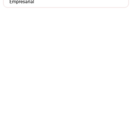
Empresarial
¿Sería más cómodo
para ti
comunicarnos a
través de
WhatsApp?
Nuestros asesores están listos para
ofrecerte orientación
individualizada. ¡No dudes en