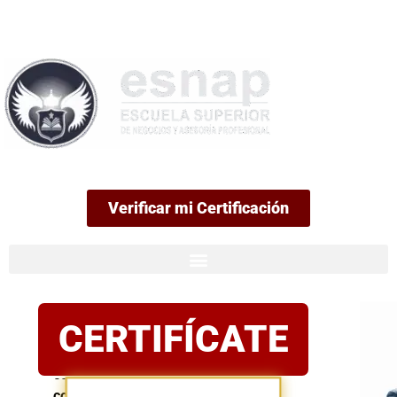
99
Verificar mi Certificación
Certificación
CERTIFÍCATE
oficial
Postula
con
confianza