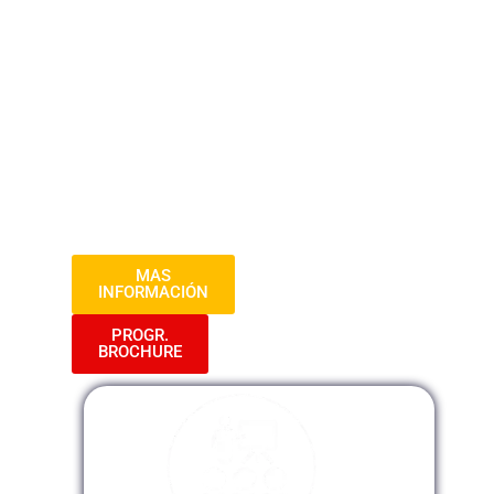
oficina, llevándote más allá de lo básico.
Durante el curso, explorarás funciones
avanzadas en procesadores de texto,
hojas de cálculo y presentaciones, con el
objetivo de optimizar tu productividad en
el entorno laboral. Prepárate para adquirir
un dominio completo de las herramientas
esenciales de ofimática y destacar en tu
rendimiento profesional.
MAS
INFORMACIÓN
PROGR.
BROCHURE