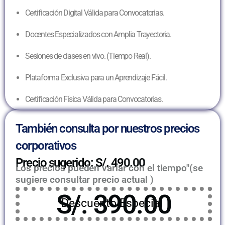
Certificación Digital Válida para Convocatorias.
Docentes Especializados con Amplia Trayectoria.
Sesiones de clases en vivo. (Tiempo Real).
Plataforma Exclusiva para un Aprendizaje Fácil.
Certificación Física Válida para Convocatorias.
También consulta por nuestros precios
corporativos
Precio sugerido: S/. 490.00
Los precios pueden variar con el tiempo"(se
sugiere consultar precio actual )
S/. 390.00
Descuento Especial