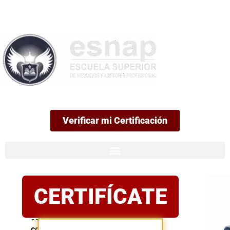
99
Verificar mi Certificación
Certificación
CERTIFÍCATE
oficial
Postula
con
confianza