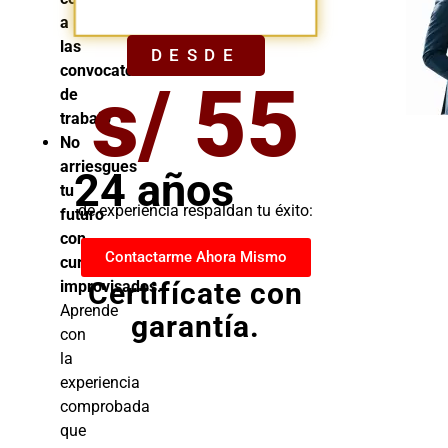
YA
a
las
DESDE
convocatorias
s/ 55
de
trabajo
No
arriesgues
24 años
tu
de experiencia respaldan tu éxito:
futuro
con
Contactarme Ahora Mismo
cursos
Certifícate con
improvisados.
Aprende
garantía.
con
la
experiencia
comprobada
que