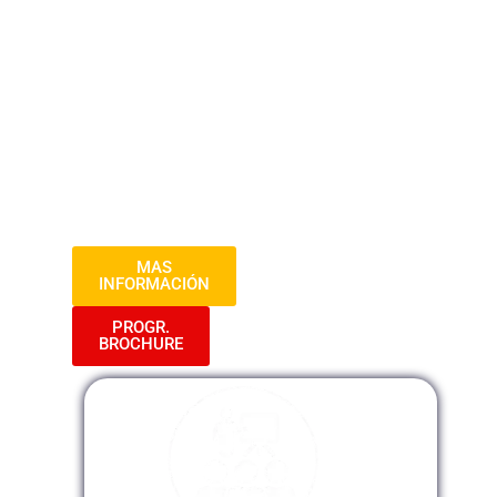
avanzados. Exploraremos la eficiente
organización de la oficina, técnicas de
comunicación efectiva, coordinación de
eventos y reuniones, y desarrollaremos
habilidades de liderazgo para potenciar tu
rendimiento en el entorno laboral.
¡Prepárate para destacar en tu carrera
administrativa!
MAS
INFORMACIÓN
PROGR.
BROCHURE