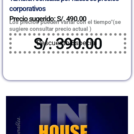
corporativos
Precio sugerido: S/. 490.00
Los precios pueden variar con el tiempo"(se
sugiere consultar precio actual )
S/. 390.00
Descuento Especial