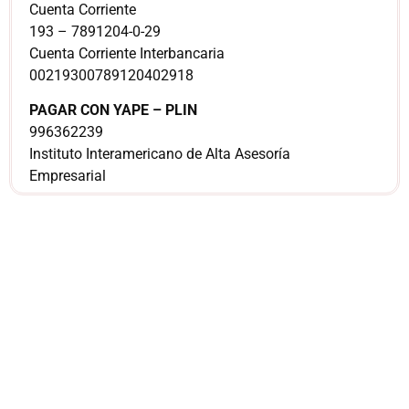
Cuenta Corriente
193 – 7891204-0-29
Cuenta Corriente Interbancaria
00219300789120402918
PAGAR CON YAPE – PLIN
996362239
Instituto Interamericano de Alta Asesoría
Empresarial
¿Sería más cómodo
para ti
comunicarnos a
través de