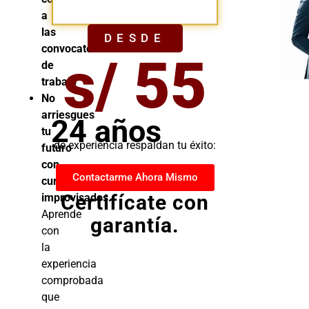
YA
a
las
DESDE
convocatorias
s/ 55
de
trabajo
No
arriesgues
24 años
tu
de experiencia respaldan tu éxito:
futuro
con
Contactarme Ahora Mismo
cursos
Certifícate con
improvisados.
Aprende
garantía.
con
la
experiencia
comprobada
que