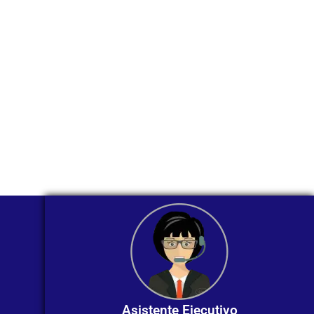
WhatsApp?
Nuestros asesores están listos para
ofrecerte orientación
individualizada. ¡No dudes en
contactarnos en este momento!
Asistente Ejecutivo