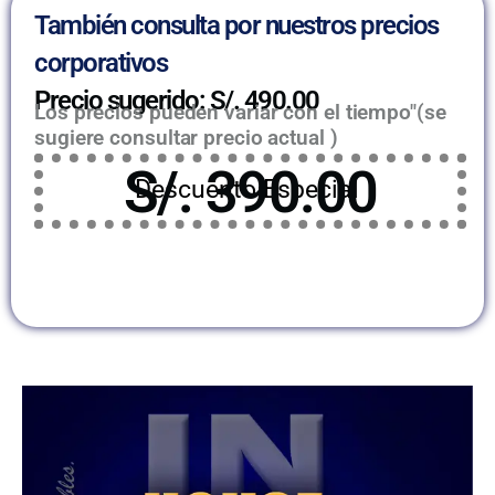
También consulta por nuestros precios
corporativos
Precio sugerido: S/. 490.00
Los precios pueden variar con el tiempo"(se
sugiere consultar precio actual )
S/. 390.00
Descuento Especial