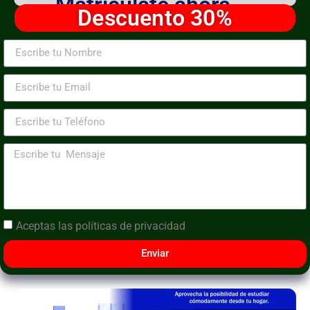
Matricúlate ahora
Descuento 30%
Aceptas las
políticas de privacidad
Enviar