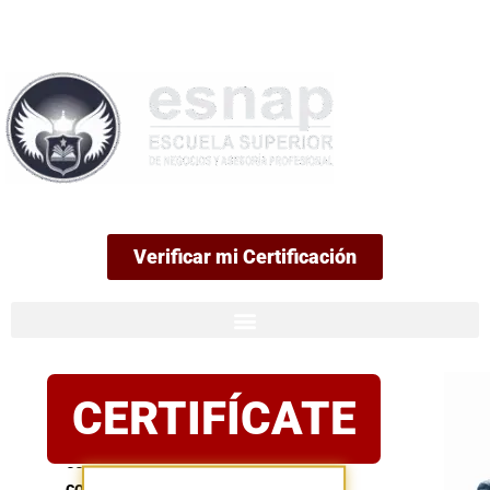
99
Verificar mi Certificación
Certificación
CERTIFÍCATE
oficial
Postula
con
confianza