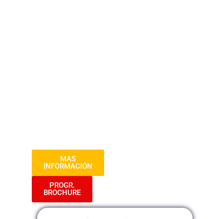
esenciales para entender y emplear este
enfoque en diferentes situaciones.
Durante tres sesiones dinámicas,
explorarás los principios teóricos
subyacentes, te enfrentarás a casos
reales y cultivarás habilidades para
promover la igualdad de género tanto en
tu vida personal como profesional.
Prepárate para un viaje de aprendizaje
transformador que te capacitará para ser
un agente de cambio en la lucha por la
equidad de género.
MAS
INFORMACIÓN
PROGR.
BROCHURE