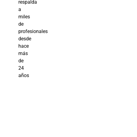
respalda
a
miles
de
profesionales
desde
hace
más
de
24
años
Aprende
sobre