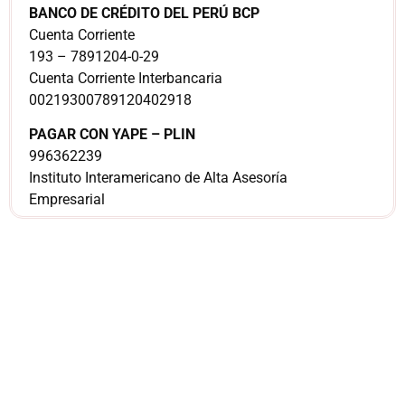
BANCO DE CRÉDITO DEL PERÚ BCP
Cuenta Corriente
193 – 7891204-0-29
Cuenta Corriente Interbancaria
00219300789120402918
PAGAR CON YAPE – PLIN
996362239
Instituto Interamericano de Alta Asesoría
Empresarial
¿Sería más cómodo
para ti
comunicarnos a
través de