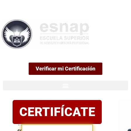
99
Verificar mi Certificación
Certificación
CERTIFÍCATE
oficial
Postula
con
confianza