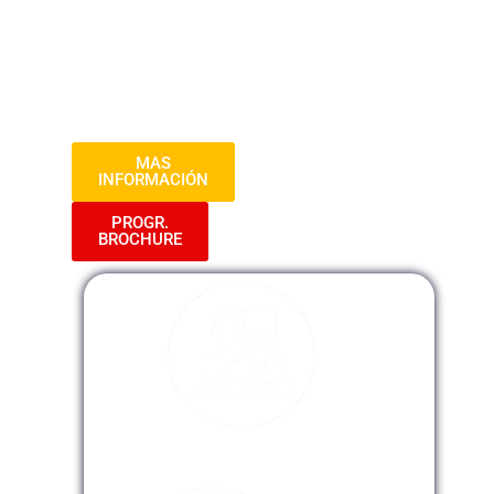
eventos y reuniones, y cultivaremos
habilidades de liderazgo para que puedas
potenciar tu rendimiento en el entorno
laboral. ¡Prepárate para destacar en tu
papel como asistente administrativa!
MAS
INFORMACIÓN
PROGR.
BROCHURE
Modalidad Presencial