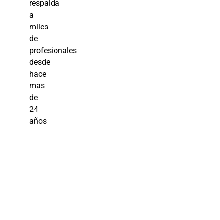
respalda
a
miles
de
profesionales
desde
hace
más
de
24
años
Asistente
Administrativa