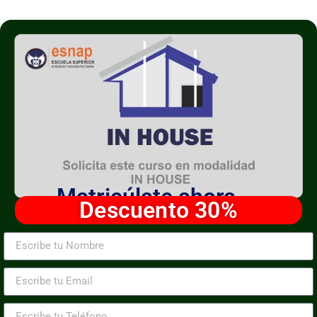
Matricúlate ahora
Descuento 30%