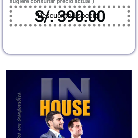
sugiere consultar precio actual )
S/. 390.00
Descuento Especial