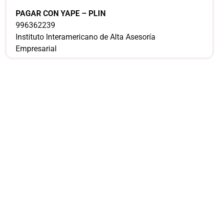
PAGAR CON YAPE – PLIN
996362239
Instituto Interamericano de Alta Asesoría
Empresarial
¿Sería más cómodo
para ti
comunicarnos a
través de
WhatsApp?