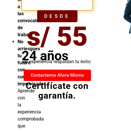
YA
a
las
DESDE
convocatorias
s/ 55
de
trabajo
No
arriesgues
24 años
tu
de experiencia respaldan tu éxito:
futuro
con
Contactarme Ahora Mismo
cursos
Certifícate con
improvisados.
Aprende
garantía.
con
la
experiencia
comprobada
que