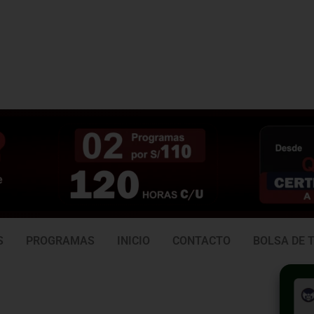
3 938
981 165 382
6
S
PROGRAMAS
INICIO
CONTACTO
BOLSA DE 