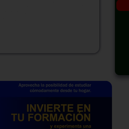
odalidad
Modalidad
Virtual
InHouse