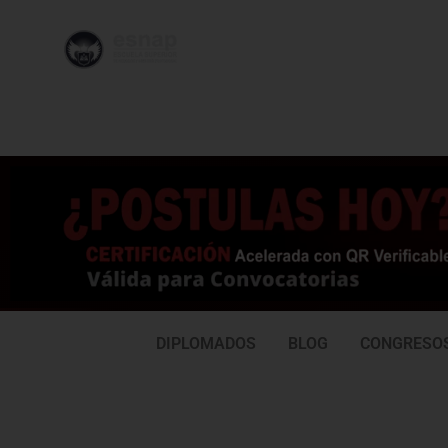
996 362
95
239
77
DIPLOMADOS
BLOG
CONGRESO