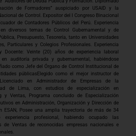
e “Auditores de Deuda Pública y Formación. Diplomado
mación de Formadores” auspiciado por USAID y la
acional de Control. Expositor del I Congreso Binacional
cuador de Contadores Públicos del Perú. Experiencia
 en diversos temas de Control Gubernamental y de
ública, Presupuesto, Tesorería, tanto en Universidades
es, Particulares y Colegios Profesionales. Experiencia
y Docente: Veinte (20) años de experiencia laboral
 en auditoría privada y gubernamental, habiéndose
ado como Jefe del Órgano de Control Institucional de
ntidades públicasElegido como el mejor instructor de
 Licenciado en Administrador de Empresas de la
idad de Lima, con estudios de especialización en
g y Ventas, Programa concluido de Especialización
cutivos en Administración, Organización y Dirección de
n ESAN, Posee una amplia trayectoria de más de 34
 experiencia profesional, habiendo ocupado las
s de Ventas de reconocidas empresas nacionales e
onales.