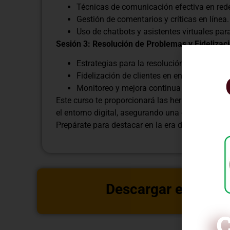
Técnicas de comunicación efectiva en redes
Gestión de comentarios y críticas en línea.
Uso de chatbots y asistentes virtuales par
Sesión 3: Resolución de Problemas y Fidelizació
Estrategias para la resolución de problema
Fidelización de clientes en entornos online
Monitoreo y mejora continua del servicio dig
Este curso te proporcionará las herramientas ese
el entorno digital, asegurando una experiencia po
Prepárate para destacar en la era digital y const
Descargar estructu
C