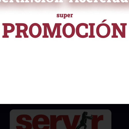
ficación
super
ampliamente reconocida en el
PROMOCIÓN
 validar tus habilidades y
e ayudará a destacarte
URSOS Y PROGRAMAS DE ALTA ESPECIALIZACI
nalmente.
desde
S/ 55
Nuestros certificados están reconocidos y son
aceptados por instituciones públicas, cumpliendo
con la Normativa Nº141-2016-SERVIR-PE. Esto
asegura su validez y utilidad en el ámbito
profesional.