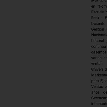
México d
en “For
Escuela N
Perú – E
Docente
Gestión P
Nacional
Laboral 
continua
desempeñ
varias e
ventas.
Univers
Marketin
para Eje
Ventas e
años de
Gerencia
internaci