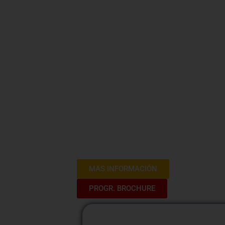
Atención al
Entornos Di
2024
Bienvenidos al curso «Atención al Clien
formativa diseñada para potenciar tus h
digital. Descubre estrategias efectivas 
clientes y ofrecer un servicio excepcio
MAS INFORMACIÓN
PROGR. BROCHURE