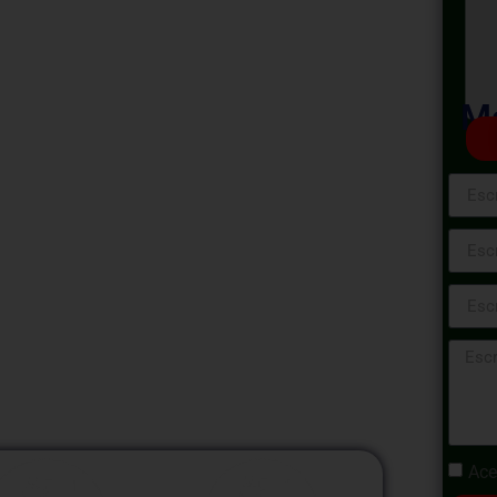
 Cliente en
gitales
Ma
te en Entornos Digitales», una experiencia
abilidades de servicio al cliente en el mundo
para gestionar las expectativas de los
nal en plataformas online.
Ace