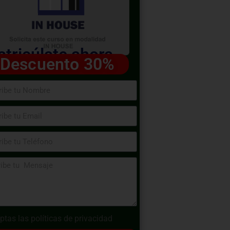
tricúlate ahora
Descuento 30%
ptas las
políticas de privacidad