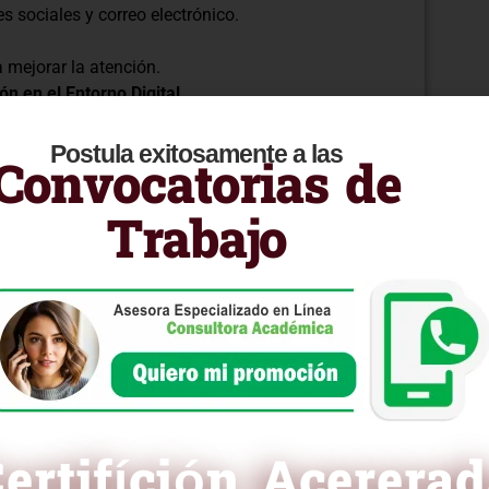
 sociales y correo electrónico.
a mejorar la atención.
n en el Entorno Digital
s a través de plataformas digitales.
Postula exitosamente a las
.
Convocatorias de
ital al cliente.
nciales para sobresalir en la atención al cliente en
Trabajo
sitiva para tus clientes en cada interacción online.
ruir relaciones sólidas con tu audiencia.
ra curricular en PDF
ertifíción Acerera