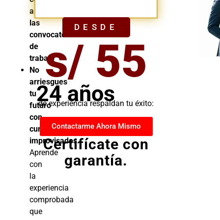
YA
a
las
DESDE
convocatorias
s/ 55
de
trabajo
No
arriesgues
24 años
tu
de experiencia respaldan tu éxito:
futuro
con
Contactarme Ahora Mismo
cursos
Certifícate con
improvisados.
Aprende
garantía.
con
la
experiencia
comprobada
que