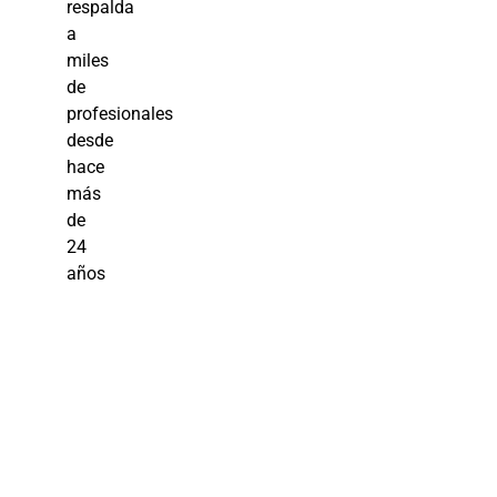
respalda
a
miles
de
profesionales
desde
hace
más
de
24
años
Automatizaci
de