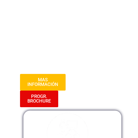
Pública». Este programa está diseñado
para proporcionar a los participantes una
comprensión profunda de las tecnologías
y estrategias que impulsan la eficiencia
operativa a través de la automatización de
procesos en el ámbito gubernamental.
Prepárate para explorar soluciones
innovadoras y mejorar la gestión de flujos
de trabajo en el sector público.
MAS
INFORMACIÓN
PROGR.
BROCHURE