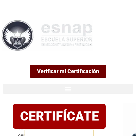
99
Verificar mi Certificación
Certificación
CERTIFÍCATE
oficial
Postula
con
confianza