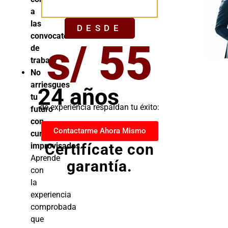
YA
a
las
DESDE
convocatorias
s/ 55
de
trabajo
No
arriesgues
24 años
tu
de experiencia respaldan tu éxito:
futuro
con
Contactarme Ahora Mismo
cursos
Certifícate con
improvisados.
Aprende
garantía.
con
la
experiencia
comprobada
que