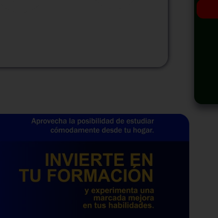
odalidad
Modalidad
Virtual
InHouse