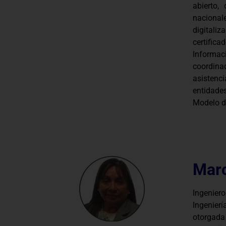
abierto,
naciona
digitali
certifi
Informa
coordin
asistenc
entidade
Modelo d
Marc
Ingeniero
Ingenier
otorgada