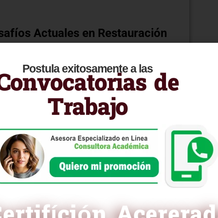
safíos Actuales en Restauración
oluciones.
ción de documentos.
Postula exitosamente a las
Convocatorias de
ón documental.
icas esenciales para preservar y restaurar
Trabajo
cesarias para enfrentar desafíos y contribuir a la
e para convertirte en un experto en conservación y
ra curricular en PDF
ertifíción Acerera