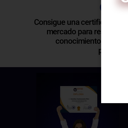
Certi
Consigue una certificación 
mercado para respaldar y
conocimientos. Esto t
C
profesio