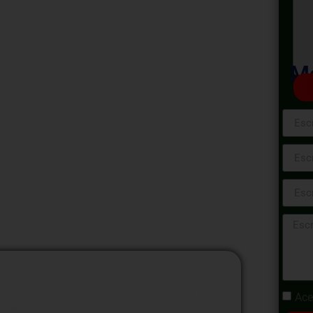
uración de Documentos -
Ma
ón y Restauración de Documentos», una
las técnicas y principios fundamentales de
aremos las prácticas profesionales de
o la longevidad y legibilidad de documentos
Ace