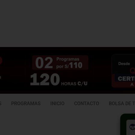
3 938
981 165 382
6
S
PROGRAMAS
INICIO
CONTACTO
BOLSA DE 