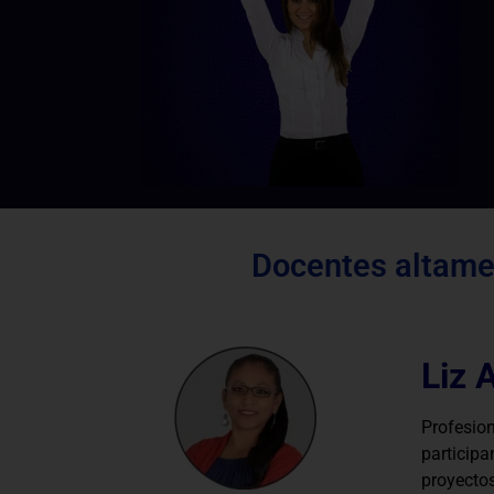
Docentes altamen
Liz 
Profesi
partici
proyecto