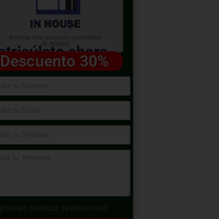
tricúlate ahora
Descuento 30%
ptas las
políticas de privacidad