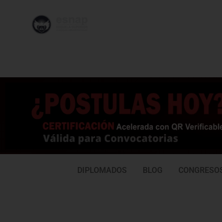
996 362
95
239
77
DIPLOMADOS
BLOG
CONGRESO