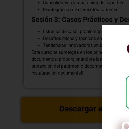
Consolidación y reparación de soportes.
Reintegración de elementos faltantes.
Sesión 3: Casos Prácticos y De
Estudios de caso: problemas comunes y s
Desafíos éticos y técnicos en la restaura
Tendencias innovadoras en la conservaci
Este curso te sumergirá en los principios y práct
documentos, proporcionándote las habilidades ne
protección del patrimonio documental. ¡Prepárat
restauración documental!
Descargar estructu
C