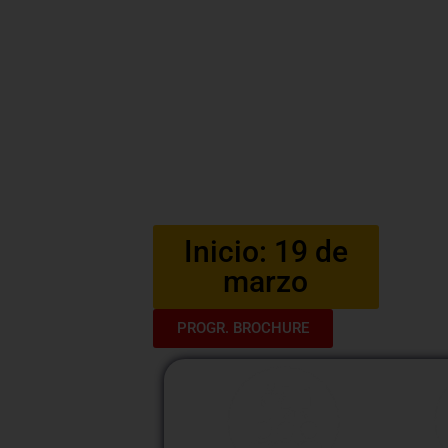
Conservación y Resta
2025
Bienvenidos al curso «Conservaci
experiencia única para adentrarse en 
preservación documental. Explor
conservación y restauración, asegurand
históricos y valiosos.
Inicio: 19 de
marzo
PROGR. BROCHURE