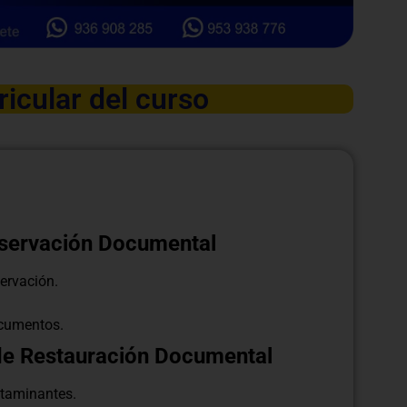
ricular del curso
onservación Documental
ervación.
ocumentos.
de Restauración Documental
ntaminantes.