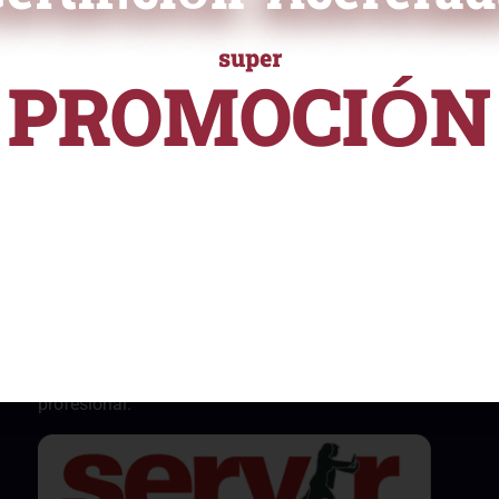
ficación
super
ampliamente reconocida en el
PROMOCIÓN
 validar tus habilidades y
e ayudará a destacarte
URSOS Y PROGRAMAS DE ALTA ESPECIALIZACI
nalmente.
desde
S/ 55
Nuestros certificados están reconocidos y son
aceptados por instituciones públicas, cumpliendo
con la Normativa Nº141-2016-SERVIR-PE. Esto
asegura su validez y utilidad en el ámbito
profesional.