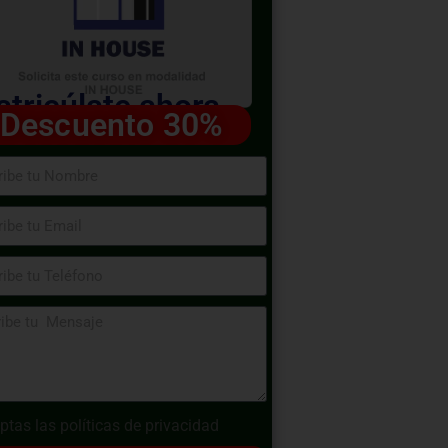
tricúlate ahora
Descuento 30%
ptas las
políticas de privacidad