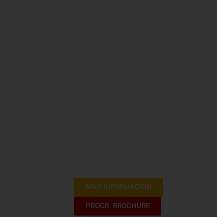
Contratació
Certificac
Perú
Bienvenidos al apasionante Curso de Ce
una experiencia educativa diseñada par
gubernamentales en Perú. Este program
normativas y mejores prácticas de la co
en el cumplimiento de los estándares 
del Estado (OSCE).
MAS INFORMACIÓN
PROGR. BROCHURE