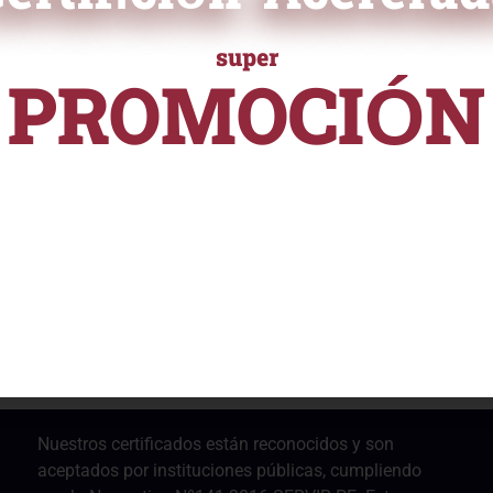
super
ra curricular en PDF
PROMOCIÓN
ficación
URSOS Y PROGRAMAS DE ALTA ESPECIALIZACI
desde
ampliamente reconocida en el
S/ 55
 validar tus habilidades y
e ayudará a destacarte
nalmente.
Nuestros certificados están reconocidos y son
aceptados por instituciones públicas, cumpliendo