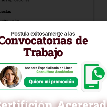
 sus aplicaciones.
uestas
ontratación.
dquisición.
terios de ponderación.
Postula exitosamente a las
Convocatorias de
sparente y eficaz.
ación Práctica
Trabajo
n de conflictos de interés.
pugnatorios.
.
isis de situaciones complejas.
enciales para destacar en el ámbito de las
stándares del OSCE en Perú. ¡Prepárate para
sarrollo eficiente de las adquisiciones
ertifíción Acerera