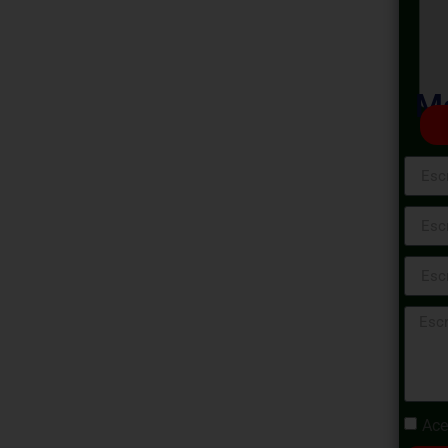
n Estatal:
ión OSCE,
Ma
rtificación OSCE en Contratación Estatal,
a destacar en el ámbito de las adquisiciones
a integral te sumergirá en los fundamentos,
ntratación pública, guiándote hacia el éxito
del Organismo Supervisor de Contrataciones
Ace