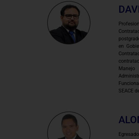
DAV
Profesi
Contrata
postgrad
en Gobie
Contrat
contrata
Manejo 
Adminis
Funciona
SEACE de
ALO
Egresado