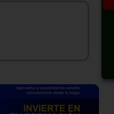
odalidad
Modalidad
Virtual
InHouse