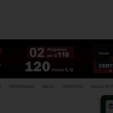
3 938
981 165 382
6
S
PROGRAMAS
INICIO
CONTACTO
BOLSA DE 