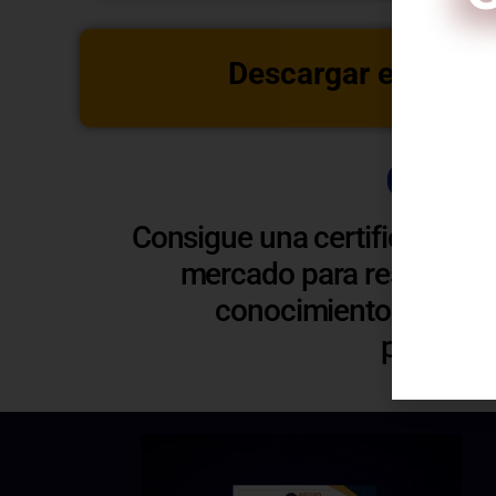
Descargar estructu
Certi
C
Consigue una certificación 
mercado para respaldar y
conocimientos. Esto t
profesio