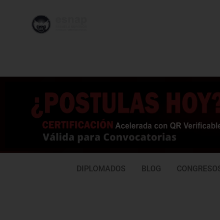
996 362
95
239
77
DIPLOMADOS
BLOG
CONGRESO