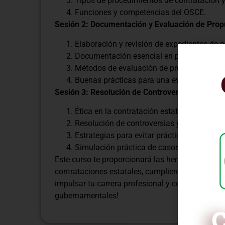
Tipos de procedimientos de contratación y
Funciones y competencias del OSCE.
Sesión 2: Documentación y Evaluación de Prop
Elaboración y revisión de expedientes de c
Documentación esencial en procesos de a
Métodos de evaluación de propuestas y cri
Buenas prácticas para una evaluación tran
Sesión 3: Resolución de Controversias y Simul
Ética en la contratación estatal y prevenció
Resolución de controversias y recursos im
Estrategias para evitar prácticas corruptas
Simulación práctica de casos reales y anál
Este curso te proporcionará las herramientas es
contrataciones estatales, cumpliendo con los e
impulsar tu carrera profesional y contribuir al de
gubernamentales!
C