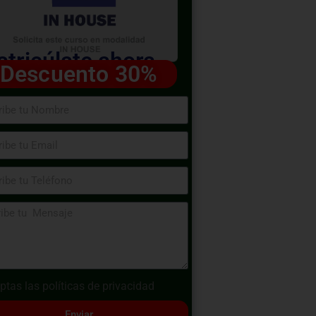
tricúlate ahora
Descuento 30%
ptas las
políticas de privacidad
Enviar