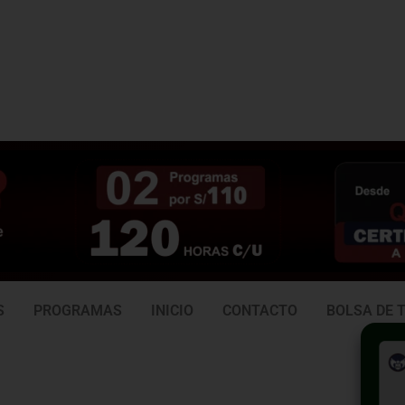
3 938
981 165 382
6
S
PROGRAMAS
INICIO
CONTACTO
BOLSA DE 