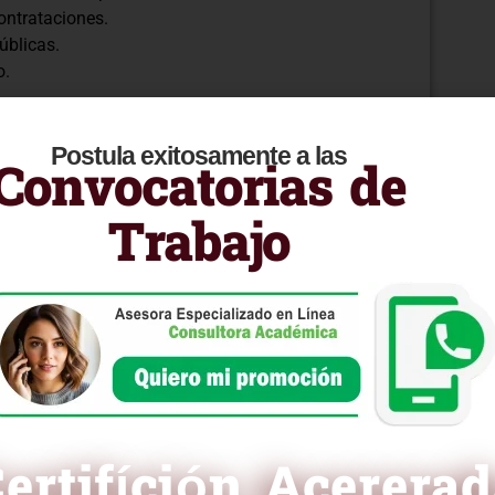
ontrataciones.
úblicas.
o.
.
s preparatorias
Postula exitosamente a las
Convocatorias de
– PAC.
Trabajo
ción.
ón.
as y etapas.
ertifíción Acerera