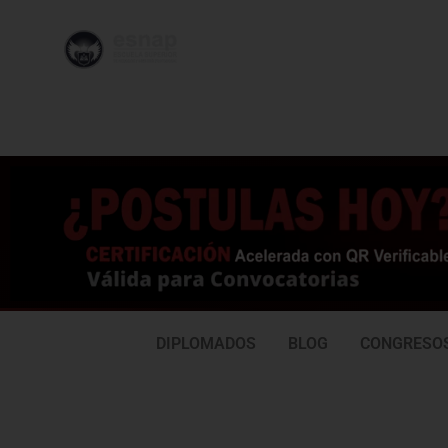
996 362
95
239
77
DIPLOMADOS
BLOG
CONGRESO