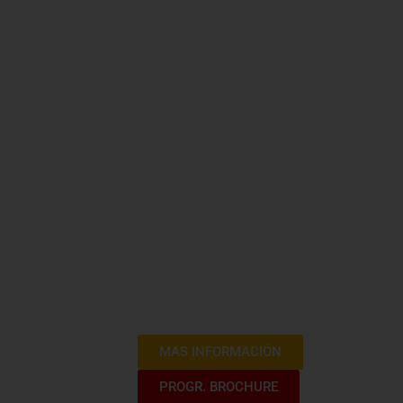
Curso Expr
Procesos 
Contrataci
Las contrataciones del Estado son una
políticas públicas. Estas contrataciones
obras necesarios para llevar a cabo p
través de un proceso de contratación t
asegurar la eficiencia y eficacia del g
de oportunidades para los proveedores 
principios de transparencia, competenc
MAS INFORMACIÓN
PROGR. BROCHURE