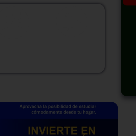
odalidad
Modalidad
Virtual
InHouse