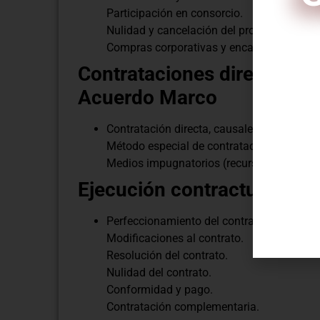
Participación en consorcio.
Nulidad y cancelación del procedimiento d
Compras corporativas y encargos – PER
Contrataciones directas y 
Acuerdo Marco
C
Contratación directa, causales y procedimi
Método especial de contratación por Acue
Medios impugnatorios (recurso de apelaci
Ejecución contractual
Perfeccionamiento del contrato.
Modificaciones al contrato.
Resolución del contrato.
Nulidad del contrato.
Conformidad y pago.
Contratación complementaria.