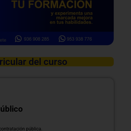
ricular del curso
úblico
contratación pública.