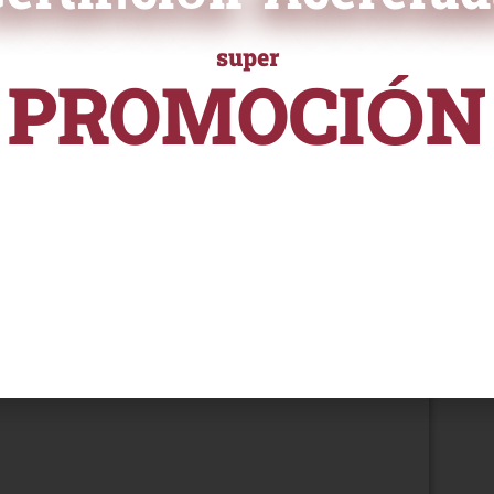
e selección.
super
Ú COMPRAS.
PROMOCIÓN
Catálogo Electrónico de
URSOS Y PROGRAMAS DE ALTA ESPECIALIZACI
desde
ento.
rdo Marco.
S/ 55
ón).