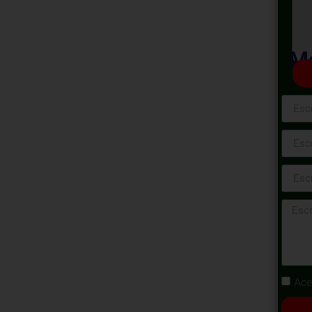
ess de
de
Ma
ones
 parte fundamental en la implementación de
 permiten adquirir los bienes, servicios y
royectos y programas gubernamentales. A
ransparente y competitivo, se busca
asto público, así como promover la igualdad
y garantizar el cumplimiento de los
ia y economía.
Ace