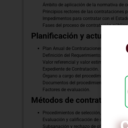
Ámbito de aplicación de la normativa de c
Principios rectores de las contrataciones p
Impedimentos para contratar con el Estad
Fases del proceso de contratación pública
Planificación y actuacione
Plan Anual de Contrataciones del Estado 
Definición del Requerimiento.
Valor referencial y valor estimado.
Expediente de Contratación.
Órgano a cargo del procedimiento de selec
Documentos del procedimiento de selecci
Factores de evaluación.
Métodos de contratación
Procedimientos de selección, característic
Evaluación y calificación de ofertas.
C
Subsanación y rechazo de ofertas.