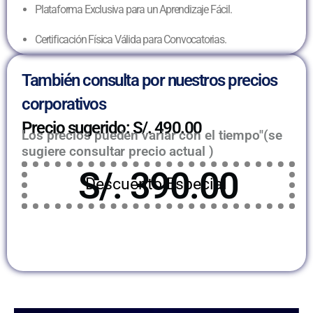
Plataforma Exclusiva para un Aprendizaje Fácil.
Certificación Física Válida para Convocatorias.
También consulta por nuestros precios
corporativos
Precio sugerido: S/. 490.00
Los precios pueden variar con el tiempo"(se
sugiere consultar precio actual )
S/. 390.00
Descuento Especial