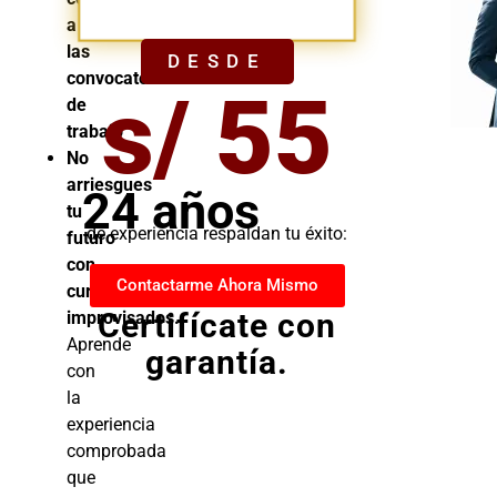
YA
a
las
DESDE
convocatorias
s/ 55
de
trabajo
No
arriesgues
24 años
tu
de experiencia respaldan tu éxito:
futuro
con
Contactarme Ahora Mismo
cursos
Certifícate con
improvisados.
Aprende
garantía.
con
la
experiencia
comprobada
que