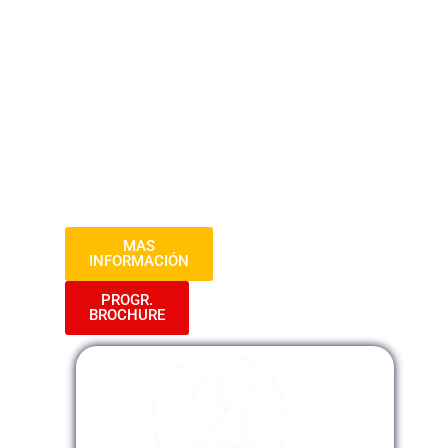
proteger el tejido empresarial. Este curso
te llevará más allá de las apariencias,
equipándote con las herramientas
cruciales para identificar, prevenir y
abordar posibles riesgos en el entorno
corporativo. ¡Ingresa a un viaje
apasionante hacia el mundo de la
Criminología Corporativa y prepárate para
destacar en la protección de empresas!
MAS
INFORMACIÓN
PROGR.
BROCHURE