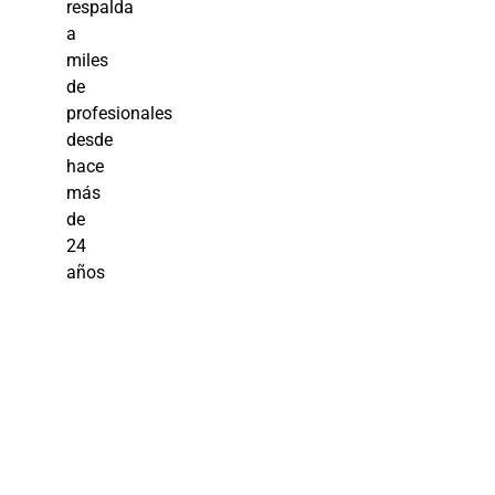
respalda
a
miles
de
profesionales
desde
hace
más
de
24
años
Cultura de
Servicio al