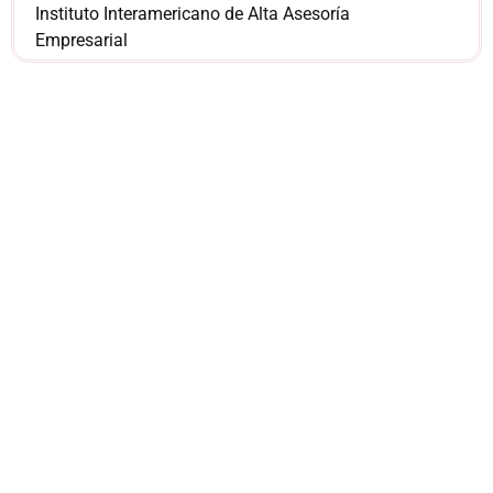
Instituto Interamericano de Alta Asesoría
Empresarial
¿Sería más cómodo
para ti
comunicarnos a
través de
WhatsApp?
Nuestros asesores están listos para
ofrecerte orientación