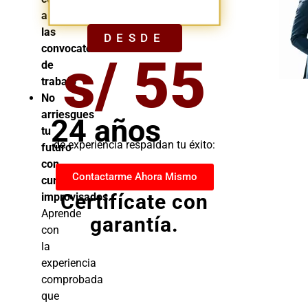
YA
a
las
DESDE
convocatorias
s/ 55
de
trabajo
No
arriesgues
24 años
tu
de experiencia respaldan tu éxito:
futuro
con
Contactarme Ahora Mismo
cursos
Certifícate con
improvisados.
Aprende
garantía.
con
la
experiencia
comprobada
que