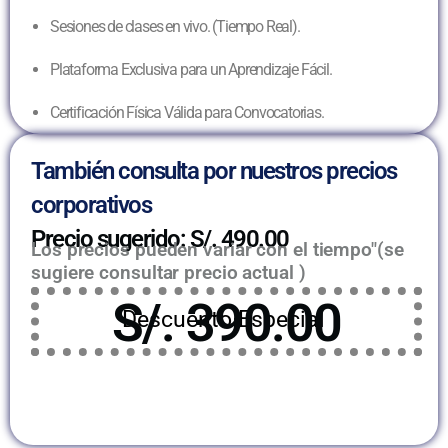
Sesiones de clases en vivo. (Tiempo Real).
Plataforma Exclusiva para un Aprendizaje Fácil.
Certificación Física Válida para Convocatorias.
También consulta por nuestros precios
corporativos
Precio sugerido: S/. 490.00
Los precios pueden variar con el tiempo"(se
sugiere consultar precio actual )
S/. 390.00
Descuento Especial