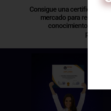
Consigue una certificación 
mercado para respaldar y
conocimientos. Esto t
profesio
C