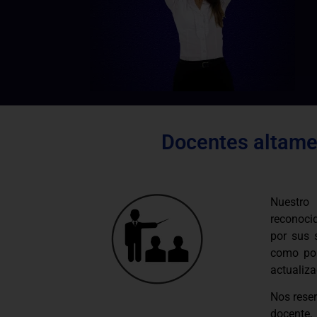
Docentes altamen
Nuestro
reconocid
por sus 
como por
actualiza
Nos rese
docente