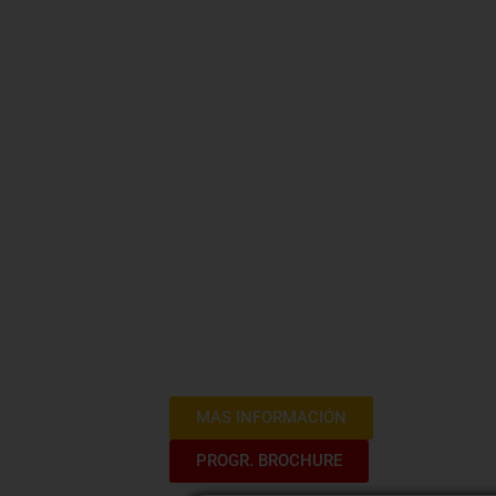
Curso Bási
Tributació
¡Bienvenidos al Curso de Tributación! 
conocimientos especializados en el ámb
tributario nacional, el código tributario
adentraremos en impuestos clave como e
de tres sesiones intensivas de tres ho
para comprender y aplicar las normativ
esenciales para profesionales y empre
aspectos fundamentales de la tributaci
MAS INFORMACIÓN
PROGR. BROCHURE