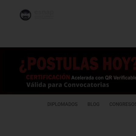
996 362
95
239
77
DIPLOMADOS
BLOG
CONGRESO