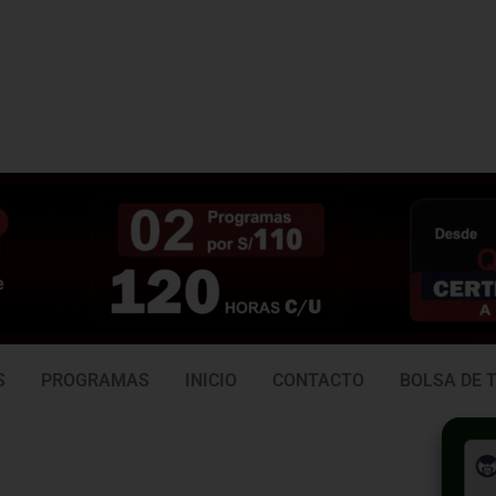
3 938
981 165 382
6
S
PROGRAMAS
INICIO
CONTACTO
BOLSA DE 