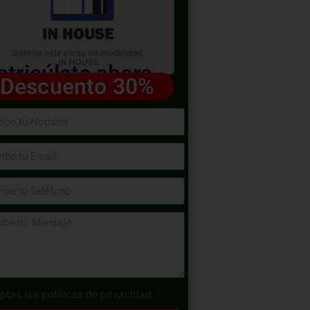
tricúlate ahora
Descuento 30%
ptas las
políticas de privacidad