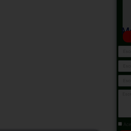
co de
n
Ma
Este programa está diseñado para brindar
ito tributario. Exploraremos el sistema
, los diferentes regímenes tributarios, y nos
l IGV y el Impuesto a la Renta. A lo largo
ras cada una, abordaremos temas cruciales
as tributarias, proporcionando herramientas
ndedores. ¡Prepárate para dominar los
ón!
Ace