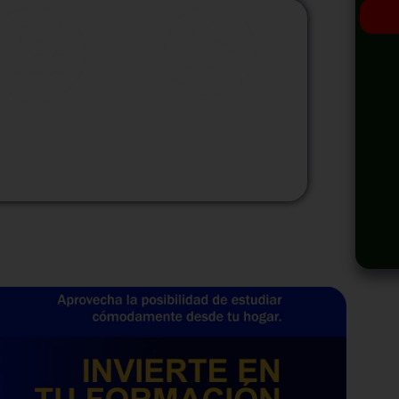
odalidad
Modalidad
Virtual
InHouse