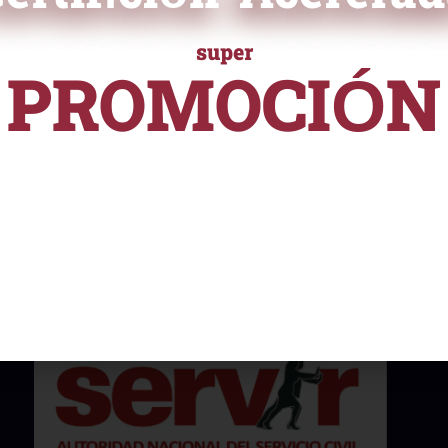
ampliamente reconocida en el
super
 validar tus habilidades y
PROMOCIÓN
e ayudará a destacarte
nalmente.
URSOS Y PROGRAMAS DE ALTA ESPECIALIZACI
desde
S/ 55
Nuestros certificados están reconocidos y son
aceptados por instituciones públicas, cumpliendo
con la Normativa Nº141-2016-SERVIR-PE. Esto
asegura su validez y utilidad en el ámbito
profesional.