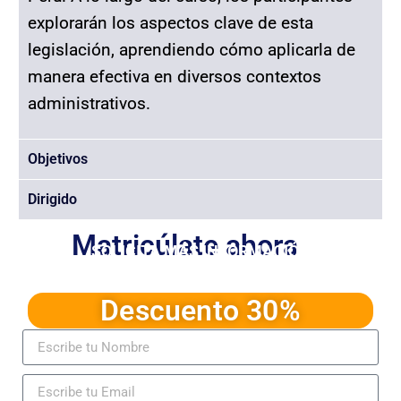
explorarán los aspectos clave de esta
legislación, aprendiendo cómo aplicarla de
manera efectiva en diversos contextos
administrativos.
Objetivos
Dirigido
Matricúlate ahora
SOLICITA MÁS INFORMACIÓN
Ingresa sus datos y recibe información
detallada del programa
Descuento 30%