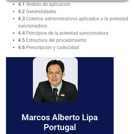
4.1
Ámbito de aplicación
4.2
Generalidades
4.3
Criterios administrativos aplicados a la potestad
sancionadora
4.4
Principios de la potestad sancionadora
4.5
Estructura del procedimiento
4.6
Prescripción y caducidad
Marcos Alberto Lipa
Portugal