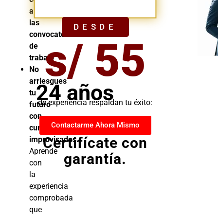
YA
a
las
DESDE
convocatorias
s/ 55
de
trabajo
No
arriesgues
24 años
tu
de experiencia respaldan tu éxito:
futuro
con
Contactarme Ahora Mismo
cursos
Certifícate con
improvisados.
Aprende
garantía.
con
la
experiencia
comprobada
que