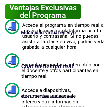
Ventajas Exclusivas
del Programa
Accede al programa en tiempo real a
través de nuestra plataforma con tu
Modalidad virtual en vivo
usuario y contraseña. Si no puedes
asistir a la clase en vivo, podrás verla
grabada a cualquier hora.
Formula preguntas e interactúa con
Chat en tiempo real
el docente y otros participantes en
tiempo real.
Accede a diapositivas,
documentos, enlaces de
Acceso a material académico
interés y otra información