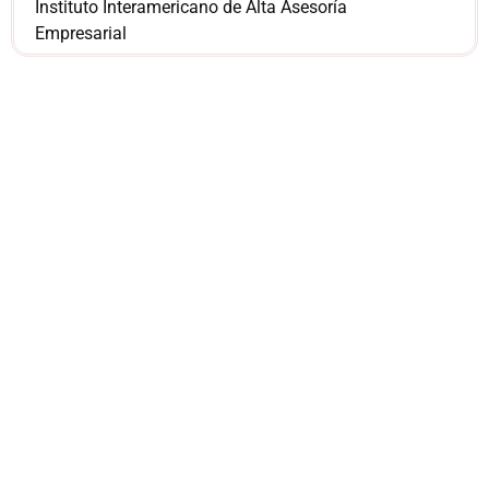
Instituto Interamericano de Alta Asesoría
Empresarial
¿Sería más cómodo
para ti
comunicarnos a
través de
WhatsApp?
Nuestros asesores están listos para
ofrecerte orientación