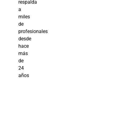
respalda
a
miles
de
profesionales
desde
hace
más
de
24
años
Detección
de