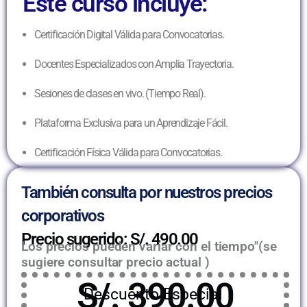
Este curso incluye:
Certificación Digital Válida para Convocatorias.
Docentes Especializados con Amplia Trayectoria.
Sesiones de clases en vivo. (Tiempo Real).
Plataforma Exclusiva para un Aprendizaje Fácil.
Certificación Física Válida para Convocatorias.
También consulta por nuestros precios
corporativos
Precio sugerido: S/. 490.00
Los precios pueden variar con el tiempo"(se
sugiere consultar precio actual )
S/. 390.00
Descuento Especial