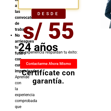
YA
a
las
DESDE
convocatorias
s/ 55
de
trabajo
No
arriesgues
24 años
tu
de experiencia respaldan tu éxito:
futuro
con
Contactarme Ahora Mismo
cursos
Certifícate con
improvisados.
Aprende
garantía.
con
la
experiencia
comprobada
que