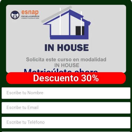
Matricúlate ahora
Descuento 30%