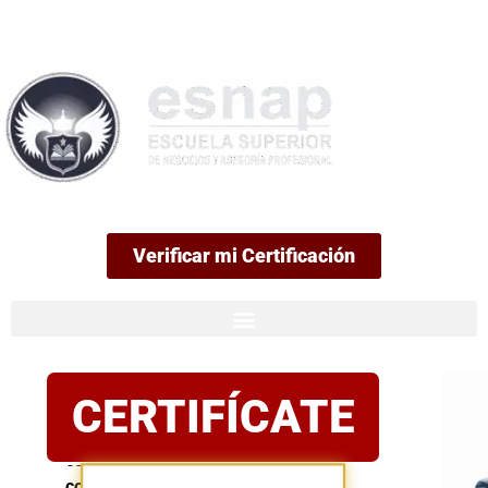
99
Verificar mi Certificación
Certificación
CERTIFÍCATE
oficial
Postula
con
confianza