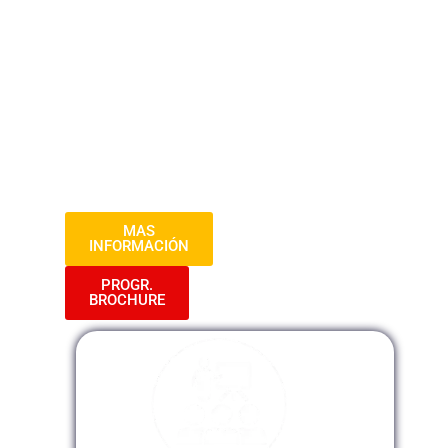
sesiones formativas, aprenderás desde
los conceptos básicos hasta funciones
avanzadas, capacitándote para dominar
hojas de cálculo, analizar datos y crear
informes profesionales. ¡Prepárate para
potenciar tus habilidades en Excel y
destacar en el manejo eficiente de datos y
la toma de decisiones!
MAS
INFORMACIÓN
PROGR.
BROCHURE