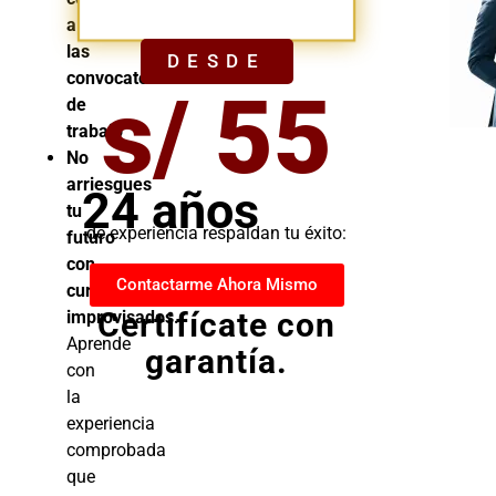
YA
a
las
DESDE
convocatorias
s/ 55
de
trabajo
No
arriesgues
24 años
tu
de experiencia respaldan tu éxito:
futuro
con
Contactarme Ahora Mismo
cursos
Certifícate con
improvisados.
Aprende
garantía.
con
la
experiencia
comprobada
que