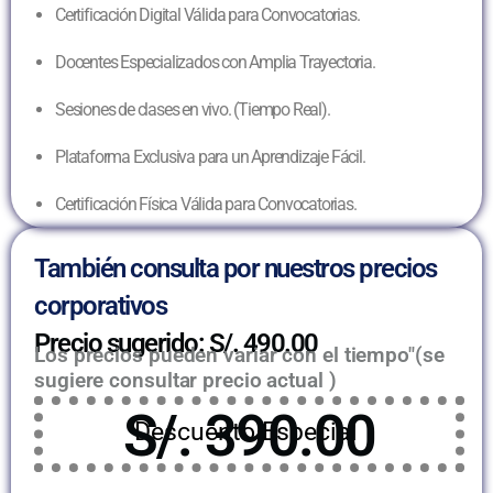
Certificación Digital Válida para Convocatorias.
Docentes Especializados con Amplia Trayectoria.
Sesiones de clases en vivo. (Tiempo Real).
Plataforma Exclusiva para un Aprendizaje Fácil.
Certificación Física Válida para Convocatorias.
También consulta por nuestros precios
corporativos
Precio sugerido: S/. 490.00
Los precios pueden variar con el tiempo"(se
sugiere consultar precio actual )
S/. 390.00
Descuento Especial