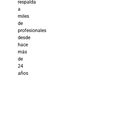
respalda
a
miles
de
profesionales
desde
hace
más
de
24
años
Curso de
Excel: