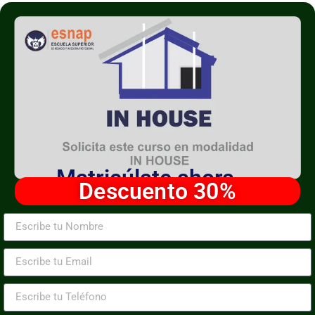
Matricúlate ahora
Descuento 30%