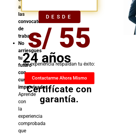
YA
a
las
DESDE
convocatorias
s/ 55
de
trabajo
No
arriesgues
24 años
tu
de experiencia respaldan tu éxito:
futuro
con
Contactarme Ahora Mismo
cursos
Certifícate con
improvisados.
Aprende
garantía.
con
la
experiencia
comprobada
que