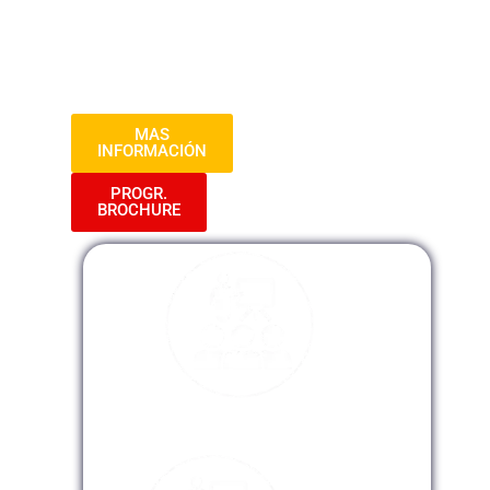
habilidades de liderazgo para potenciar tu
rendimiento en el entorno laboral.
¡Prepárate para destacar en tu carrera
administrativa!
MAS
INFORMACIÓN
PROGR.
BROCHURE
Modalidad Presencial