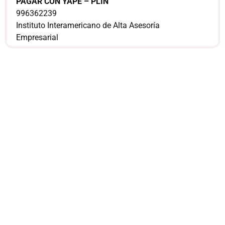
PAGAR CON YAPE – PLIN
996362239
Instituto Interamericano de Alta Asesoría
Empresarial
¿Sería más cómodo
para ti
comunicarnos a
través de
WhatsApp?