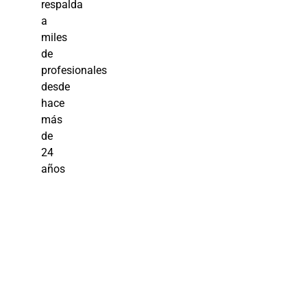
respalda
a
miles
de
profesionales
desde
hace
más
de
24
años
Curso de
Éxito: