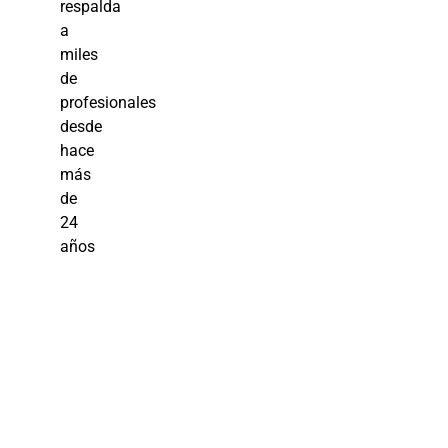
respalda
a
miles
de
profesionales
desde
hace
más
de
24
años
Curso de
Selección