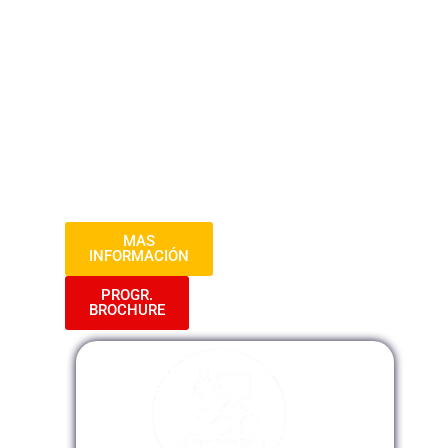
más destacados. A lo largo de tres
sesiones intensivas, adquirirás
conocimientos prácticos y herramientas
clave que te permitirán optimizar la
gestión de recursos humanos en tu
organización. ¡Prepárate para potenciar tu
capacidad de liderazgo en el ámbito de los
recursos humanos!
MAS
INFORMACIÓN
PROGR.
BROCHURE