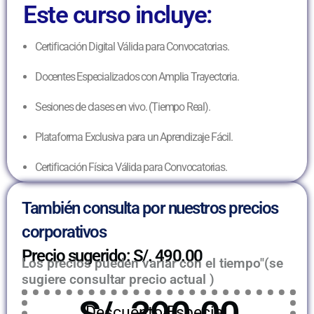
Este curso incluye:
Certificación Digital Válida para Convocatorias.
Docentes Especializados con Amplia Trayectoria.
Sesiones de clases en vivo. (Tiempo Real).
Plataforma Exclusiva para un Aprendizaje Fácil.
Certificación Física Válida para Convocatorias.
También consulta por nuestros precios
corporativos
Precio sugerido: S/. 490.00
Los precios pueden variar con el tiempo"(se
sugiere consultar precio actual )
Descuento Especial