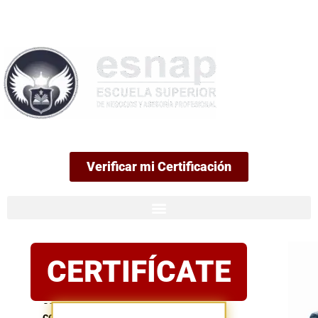
99
Verificar mi Certificación
Certificación
CERTIFÍCATE
oficial
Postula
con
confianza