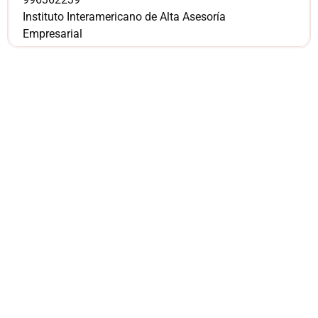
Instituto Interamericano de Alta Asesoría
Empresarial
¿Sería más cómodo
para ti
comunicarnos a
través de
WhatsApp?
Nuestros asesores están listos para