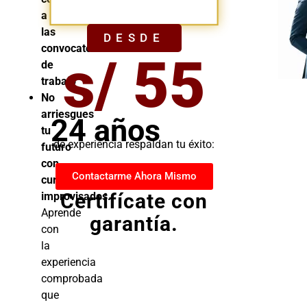
YA
a
las
DESDE
convocatorias
s/ 55
de
trabajo
No
arriesgues
24 años
tu
de experiencia respaldan tu éxito:
futuro
con
Contactarme Ahora Mismo
cursos
Certifícate con
improvisados.
Aprende
garantía.
con
la
experiencia
comprobada
que