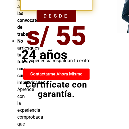
YA
a
las
DESDE
convocatorias
s/ 55
de
trabajo
No
arriesgues
24 años
tu
de experiencia respaldan tu éxito:
futuro
con
Contactarme Ahora Mismo
cursos
Certifícate con
improvisados.
Aprende
garantía.
con
la
experiencia
comprobada
que