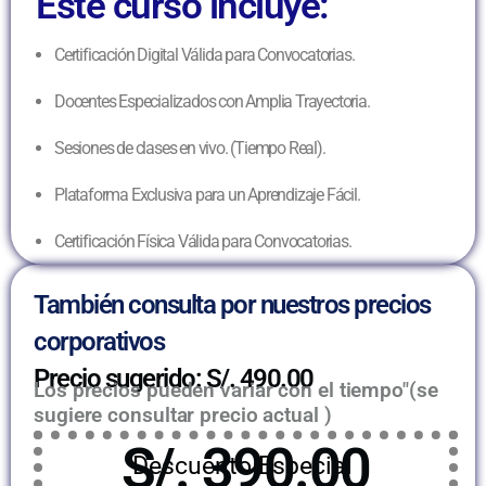
Este curso incluye:
Certificación Digital Válida para Convocatorias.
Docentes Especializados con Amplia Trayectoria.
Sesiones de clases en vivo. (Tiempo Real).
Plataforma Exclusiva para un Aprendizaje Fácil.
Certificación Física Válida para Convocatorias.
También consulta por nuestros precios
corporativos
Precio sugerido: S/. 490.00
Los precios pueden variar con el tiempo"(se
sugiere consultar precio actual )
S/. 390.00
Descuento Especial