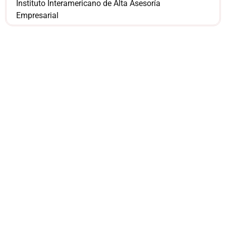
Instituto Interamericano de Alta Asesoría
Empresarial
¿Sería más cómodo
para ti
comunicarnos a
través de
WhatsApp?
Nuestros asesores están listos para
ofrecerte orientación