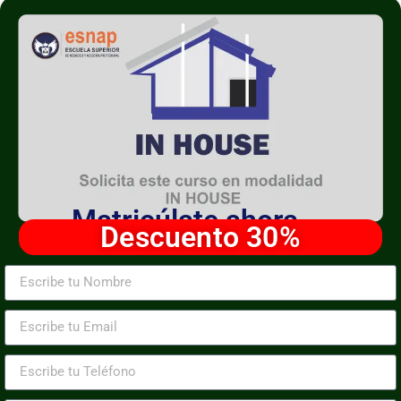
Matricúlate ahora
Descuento 30%