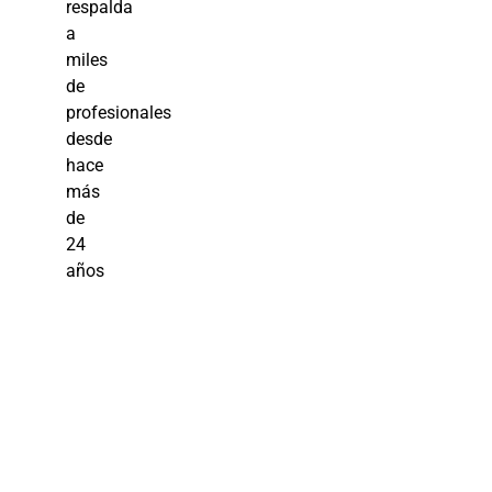
respalda
a
miles
de
profesionales
desde
hace
más
de
24
años
Detección
de