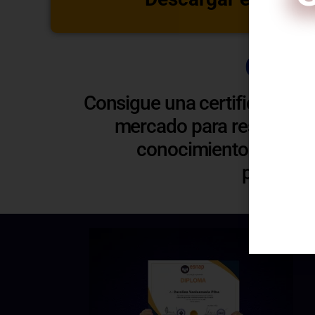
Certi
Consigue una certificación 
C
mercado para respaldar y
conocimientos. Esto t
profesio