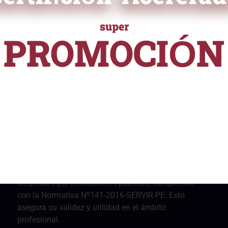
super
PROMOCIÓN
ficación
ampliamente reconocida en el
URSOS Y PROGRAMAS DE ALTA ESPECIALIZACI
 validar tus habilidades y
desde
e ayudará a destacarte
S/ 55
nalmente.
Nuestros certificados están reconocidos y son
aceptados por instituciones públicas, cumpliendo
con la Normativa Nº141-2016-SERVIR-PE. Esto
asegura su validez y utilidad en el ámbito
profesional.