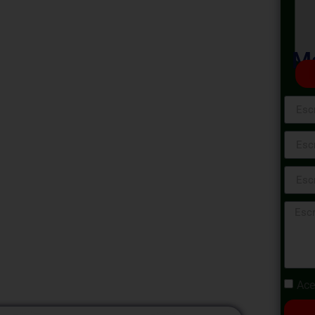
 en la
ad
Ma
ntal
ontabilidad Gubernamental! Explora los
áctica contable en el ámbito gubernamental
ar la transparencia, responsabilidad y
icos. Este curso te proporcionará las
 dilemas éticos específicos en la
Ace