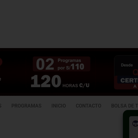
3 938
981 165 382
6
S
PROGRAMAS
INICIO
CONTACTO
BOLSA DE 