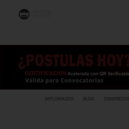
996 362
95
239
77
DIPLOMADOS
BLOG
CONGRESO