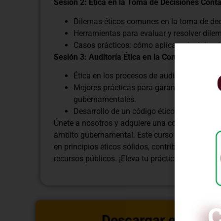
Sesión 2: Ética en la Toma de Decisiones Con
Dilemas éticos comunes en la toma de dec
Herramientas para evaluar y resolver dile
Casos prácticos: cómo aplicar principios é
Sesión 3: Auditoría Ética en la Contabilidad G
Ética en los procesos de auditoría contabl
Mejores prácticas para garantizar la trans
gubernamentales.
Desarrollo de un código ético personal y p
Únete a nosotros y adquiere una comprensión pro
ámbito gubernamental. Este curso te capacitar
en principios éticos sólidos, contribuyendo así a
recursos públicos. ¡Eleva tu práctica contable a 
C
Descargar estructu