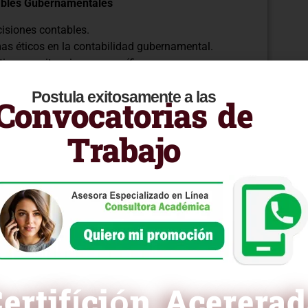
tables Gubernamentales
isiones contables.
mas éticos en la contabilidad gubernamental.
ticos en situaciones específicas.
ubernamental
Postula exitosamente a las
Convocatorias de
e.
parencia y legalidad en auditorías
Trabajo
rofesional en la contabilidad gubernamental.
funda de la ética aplicada a la contabilidad en el
á para tomar decisiones contables fundamentadas
l fortalecimiento de la integridad en la gestión de
un estándar ético superior!
ertifíción Acerera
ra curricular en PDF