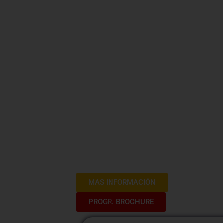
Curso Ética
Contabilid
Gubername
¡Bienvenidos al Curso de Ética en la C
fundamentos éticos que sustentan la pr
y descubre cómo aplicarlos para asegur
rectitud en la gestión de recursos públ
herramientas necesarias para enfrentar
contabilidad gubernamental.
MAS INFORMACIÓN
PROGR. BROCHURE