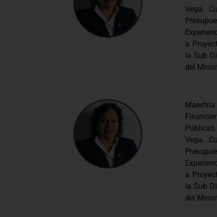
Vega. C
Presupu
Experien
a Proyec
la Sub Di
del Mini
Maestría
Financi
Públicas
Vega. C
Presupu
Experien
a Proyec
la Sub Di
del Mini