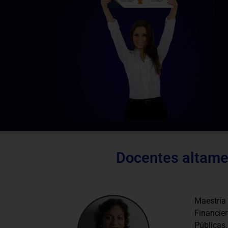
Docentes altamen
Maestría
Financi
Públicas