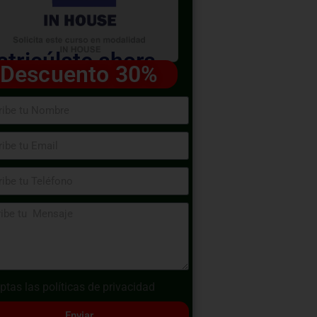
tricúlate ahora
Descuento 30%
ptas las
políticas de privacidad
Enviar