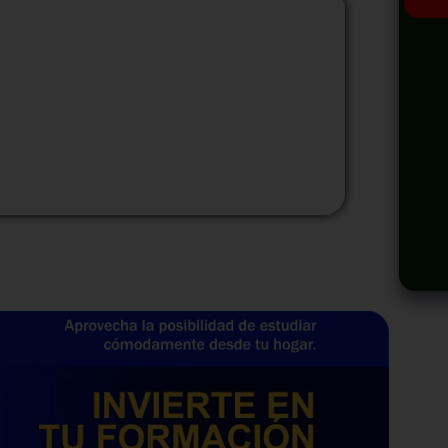
odalidad
Modalidad
Virtual
InHouse