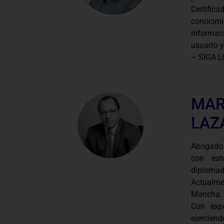
Certifi
conocim
informac
usuario 
– SIGA 
MAR
LAZ
Abogado e
con est
diplomad
Actualme
Mancha.
Con expe
ejerciend