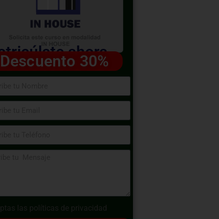
tricúlate ahora
Descuento 30%
ptas las
políticas de privacidad