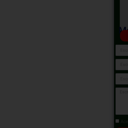
ess:
ones del
Ma
Foco
ciones del Estado en Foco.
 en el fascinante mundo de las
aspectos clave y estrategias prácticas para
damentos legales hasta las tácticas
nará las herramientas esenciales para
roceso de contratación gubernamental.
Ace