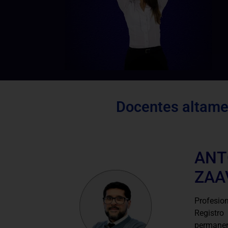
Docentes altamen
ANT
ZAA
Profesio
Registr
permanen