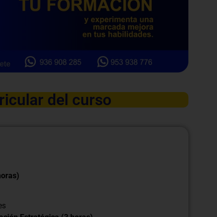
ricular del curso
horas)
es