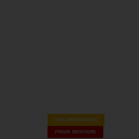
Curso Expr
Contrataci
Estado en 
Bienvenido al Curso Express: Contrata
En este curso intensivo, te sumergirás
contrataciones del estado, explorando 
destacar en este ámbito. Desde los fun
avanzadas, este programa te proporcio
entender y sobresalir en el complejo p
MAS INFORMACIÓN
PROGR. BROCHURE