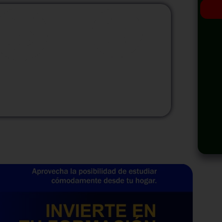
odalidad
Modalidad
Virtual
InHouse