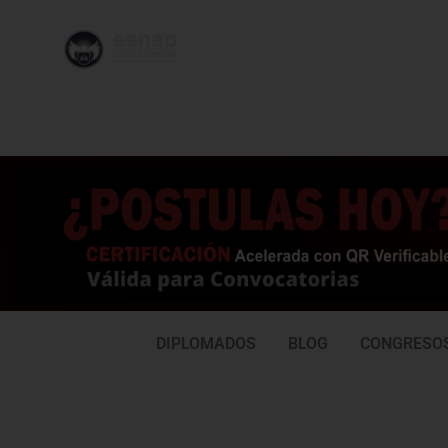
996 362
95
239
77
DIPLOMADOS
BLOG
CONGRESO