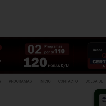
3 938
981 165 382
6
S
PROGRAMAS
INICIO
CONTACTO
BOLSA DE 