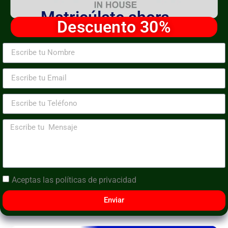
Matricúlate ahora
Descuento 30%
Aceptas las
políticas de privacidad
Enviar