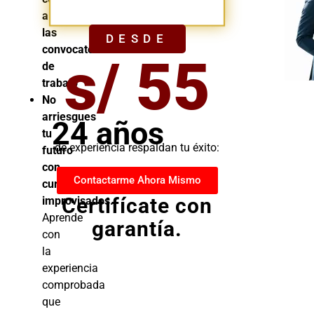
YA
a
las
DESDE
convocatorias
s/ 55
de
trabajo
No
arriesgues
24 años
tu
de experiencia respaldan tu éxito:
futuro
con
Contactarme Ahora Mismo
cursos
Certifícate con
improvisados.
Aprende
garantía.
con
la
experiencia
comprobada
que