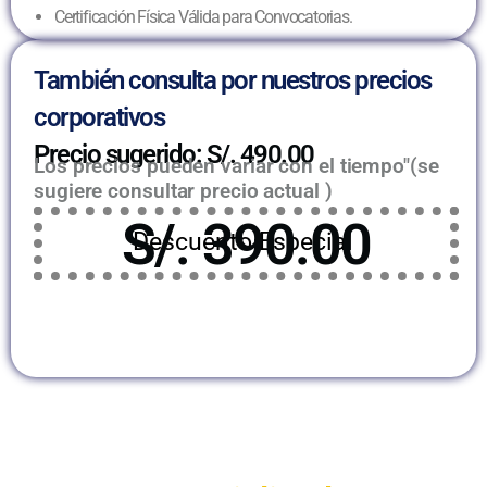
Certificación Física Válida para Convocatorias.
También consulta por nuestros precios
corporativos
Precio sugerido: S/. 490.00
Los precios pueden variar con el tiempo"(se
sugiere consultar precio actual )
S/. 390.00
Descuento Especial