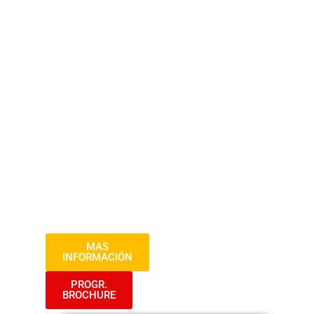
2024
¡Bienvenido al curso Importaciones desde
China! Este programa está diseñado para
proporcionarte las habilidades y
conocimientos necesarios para iniciar y
gestionar exitosamente procesos de
importación desde China. Desde la
búsqueda de proveedores hasta la gestión
logística, te guiaremos a través de cada
paso para que puedas aprovechar las
oportunidades del mercado chino.
MAS
INFORMACIÓN
PROGR.
BROCHURE