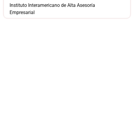
Instituto Interamericano de Alta Asesoría
Empresarial
¿Sería más cómodo
para ti
comunicarnos a
través de
WhatsApp?
Nuestros asesores están listos para
ofrecerte orientación