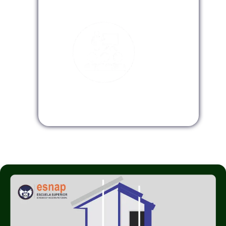
Modalidad Virtual
Modalidad InHouse