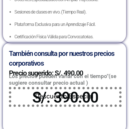
Sesiones de clases en vivo. (Tiempo Real).
Plataforma Exclusiva para un Aprendizaje Fácil.
Certificación Física Válida para Convocatorias.
También consulta por nuestros precios
corporativos
Precio sugerido: S/. 490.00
Los precios pueden variar con el tiempo"(se
sugiere consultar precio actual )
S/. 390.00
Descuento Especial