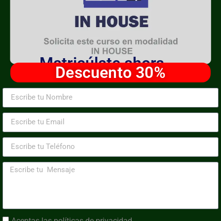
Matricúlate ahora
Descuento 30%
Aceptas las
políticas de privacidad