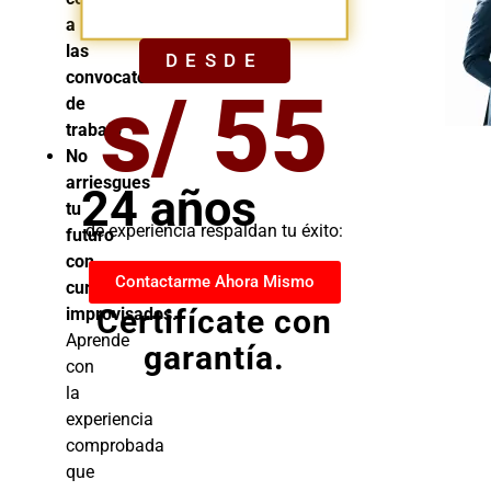
YA
a
las
DESDE
convocatorias
s/ 55
de
trabajo
No
arriesgues
24 años
tu
de experiencia respaldan tu éxito:
futuro
con
Contactarme Ahora Mismo
cursos
Certifícate con
improvisados.
Aprende
garantía.
con
la
experiencia
comprobada
que