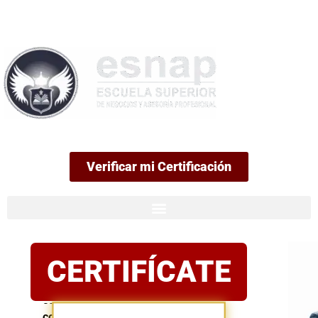
99
Verificar mi Certificación
Certificación
CERTIFÍCATE
oficial
Postula
con
confianza