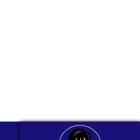
para ti
comunicarnos a
través de
WhatsApp?
Nuestros asesores están listos para
ofrecerte orientación
individualizada. ¡No dudes en
contactarnos en este momento!