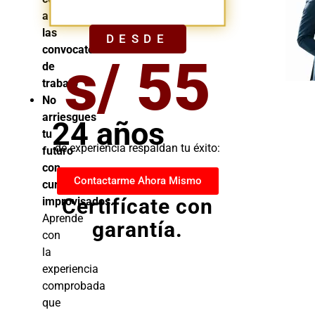
YA
a
las
DESDE
convocatorias
s/ 55
de
trabajo
No
arriesgues
24 años
tu
de experiencia respaldan tu éxito:
futuro
con
Contactarme Ahora Mismo
cursos
Certifícate con
improvisados.
Aprende
garantía.
con
la
experiencia
comprobada
que