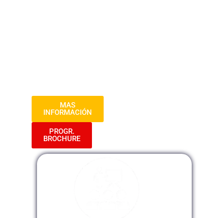
prácticas, estrategias de comunicación
efectiva y técnicas para gestionar
situaciones desafiantes. Prepárate para
elevar tus habilidades en atención al
cliente y destacar en la satisfacción de
los usuarios. ¡Bienvenido a la excelencia
en servicio!
MAS
INFORMACIÓN
PROGR.
BROCHURE