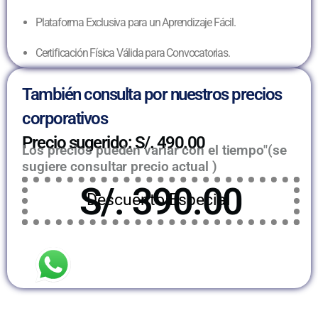
Plataforma Exclusiva para un Aprendizaje Fácil.
Certificación Física Válida para Convocatorias.
También consulta por nuestros precios
corporativos
Precio sugerido: S/. 490.00
Los precios pueden variar con el tiempo"(se
sugiere consultar precio actual )
S/. 390.00
Descuento Especial