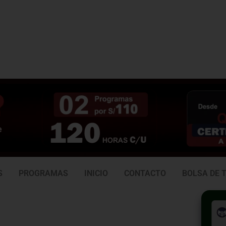
3 938
981 165 382
6
S
PROGRAMAS
INICIO
CONTACTO
BOLSA DE 