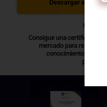
Descargar estructu
Certi
Consigue una certificación 
C
mercado para respaldar y
conocimientos. Esto t
profesio