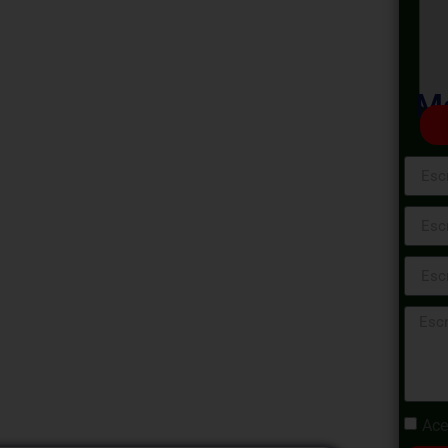
ne:
as de Género
Ma
foque de Género! Este programa te invita a
ctico del enfoque de género, dotándote de las
er y aplicar este concepto en diversas
s intensivas, nos adentraremos en los
os prácticos y cultivaremos habilidades
ro tanto en tu vida personal como
de aprendizaje transformador hacia un mundo
Ace