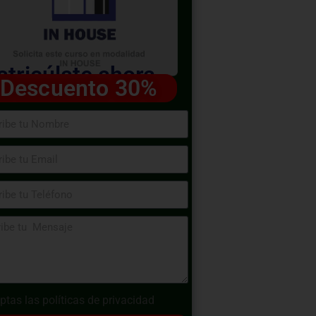
tricúlate ahora
Descuento 30%
ptas las
políticas de privacidad