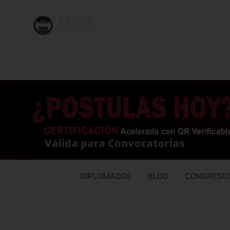
996 362
95
239
77
DIPLOMADOS
BLOG
CONGRESO