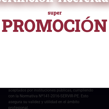
ra curricular en PDF
super
PROMOCIÓN
ficación
ampliamente reconocida en el
URSOS Y PROGRAMAS DE ALTA ESPECIALIZACI
desde
 validar tus habilidades y
S/ 55
e ayudará a destacarte
nalmente.
Nuestros certificados están reconocidos y son
aceptados por instituciones públicas, cumpliendo
con la Normativa Nº141-2016-SERVIR-PE. Esto
asegura su validez y utilidad en el ámbito
profesional.