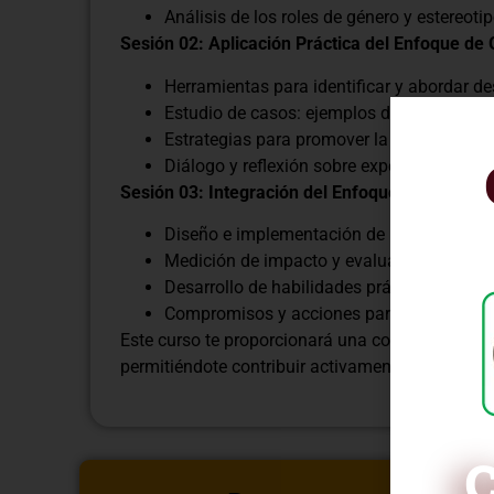
Análisis de los roles de género y estereotip
Sesión 02: Aplicación Práctica del Enfoque de
Herramientas para identificar y abordar d
Estudio de casos: ejemplos de éxito y des
Estrategias para promover la igualdad de 
Diálogo y reflexión sobre experiencias per
Sesión 03: Integración del Enfoque de Género e
Diseño e implementación de proyectos co
Medición de impacto y evaluación desde u
Desarrollo de habilidades prácticas para l
Compromisos y acciones para fomentar la 
Este curso te proporcionará una comprensión só
permitiéndote contribuir activamente a la const
C