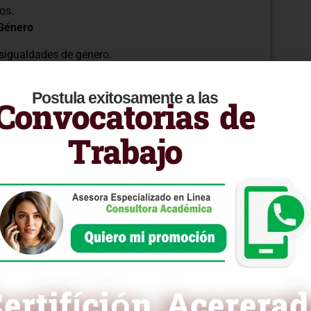
os.
 Género
esigualdades de género.
afíos en la implementación del enfoque de género.
género en diferentes contextos.
Postula exitosamente a las
Convocatorias de
sonales y profesionales.
n la Práctica
Trabajo
n enfoque de género.
na perspectiva de género.
a comunicación inclusiva.
equidad de género en el día a día.
lida y aplicada del enfoque de género,
rucción de sociedades más justas e inclusivas.
ertifíción Acerera