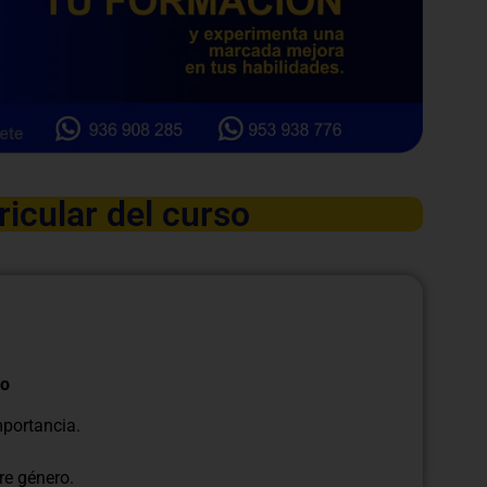
ricular del curso
ro
mportancia.
re género.