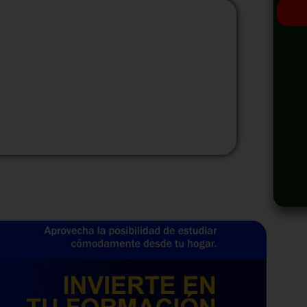
odalidad
Modalidad
Virtual
InHouse