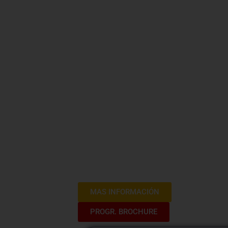
Curso Onli
Perspectiv
¡Te damos la bienvenida al Curso de En
sumergirte en un análisis crítico y prá
herramientas esenciales para comprend
situaciones. A lo largo de tres sesione
fundamentos teóricos, abordaremos cas
clave para promover la equidad de géne
profesional. ¡Prepárate para un viaje 
más inclusivo y equitativo!
MAS INFORMACIÓN
PROGR. BROCHURE