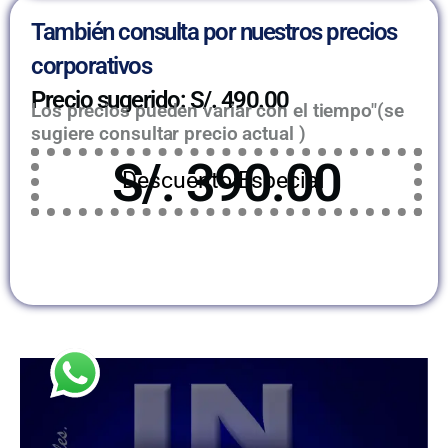
También consulta por nuestros precios
corporativos
Precio sugerido: S/. 490.00
Los precios pueden variar con el tiempo"(se
sugiere consultar precio actual )
S/. 390.00
Descuento Especial