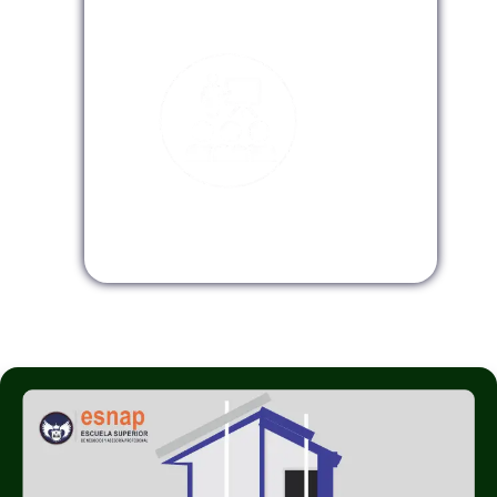
Modalidad Virtual
Modalidad InHouse