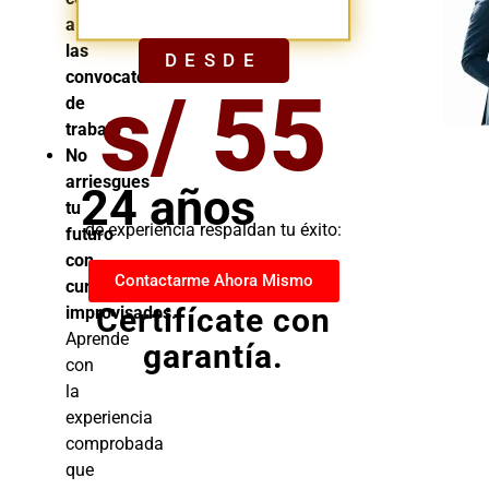
YA
a
las
DESDE
convocatorias
s/ 55
de
trabajo
No
arriesgues
24 años
tu
de experiencia respaldan tu éxito:
futuro
con
Contactarme Ahora Mismo
cursos
Certifícate con
improvisados.
Aprende
garantía.
con
la
experiencia
comprobada
que