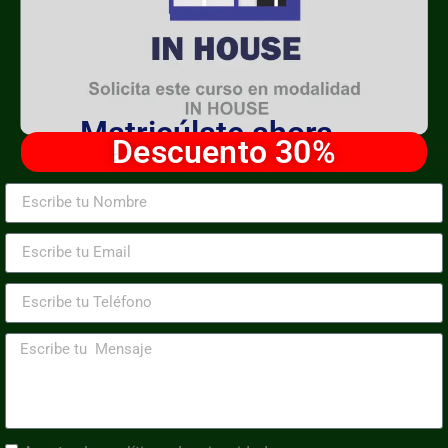
Matricúlate ahora
Descuento 30%