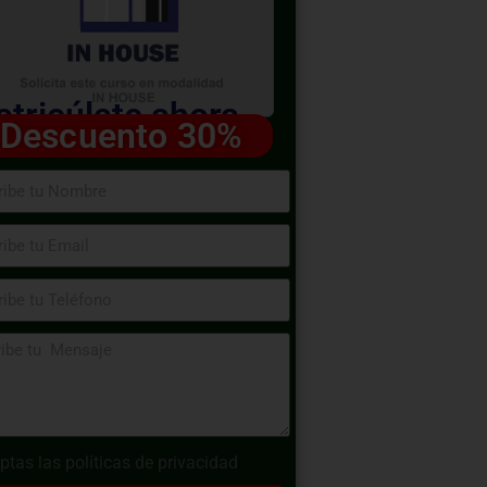
tricúlate ahora
Descuento 30%
ptas las
políticas de privacidad