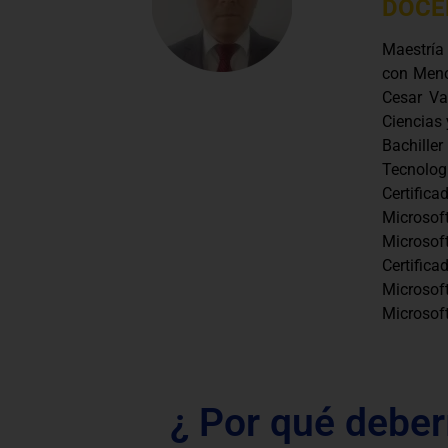
DOCE
Maestría
con Menc
Cesar Va
Ciencias 
Bachill
Tecnolo
Certific
Microsof
Microsof
Certific
Microsof
Microsoft
¿ Por qué deber