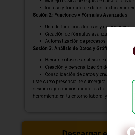
Manejo básico de hojas de cálculo: creaci
Ingreso y formato de datos: textos, númer
Sesión 2: Funciones y Fórmulas Avanzadas
Uso de funciones lógicas y de búsqueda
Creación de fórmulas avanzadas para cál
Automatización de procesos mediante fun
Sesión 3: Análisis de Datos y Gráficos
Herramientas de análisis de datos: filtros
Creación y personalización de gráficos: bar
Consolidación de datos y creación de tab
Este curso presencial te sumergirá en los aspe
sesiones, proporcionándote las habilidades nece
herramienta en tu entorno laboral y profesional.
C
Descargar estructu