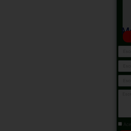
do de Excel:
tas
Ma
 2024
ograma te brindará la oportunidad de
oft Excel, una herramienta fundamental en el
 de sesiones formativas, aprenderás desde
 avanzadas, permitiéndote dominar hojas de
e informes profesionales. Prepárate para
stacar en el manejo eficiente de datos y la
Ace