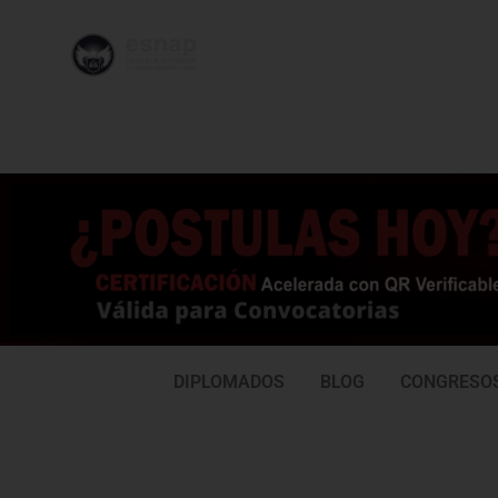
996 362
95
239
77
DIPLOMADOS
BLOG
CONGRESO