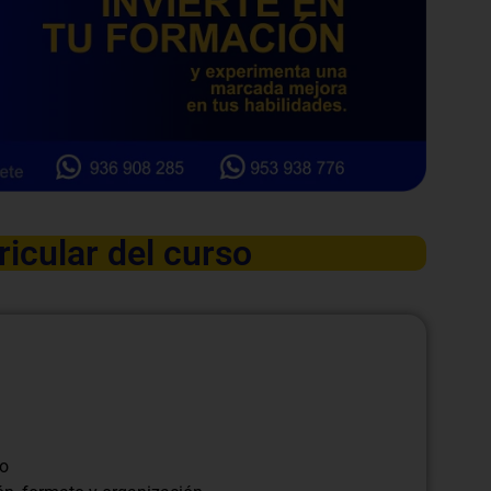
ricular del curso
io