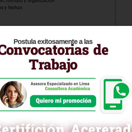
ón, formato y organización
os y fechas
culos complejos
ciones
Postula exitosamente a las
Convocatorias de
Trabajo
, ordenamientos y validaciones
ras, líneas y pie
las dinámicas
ctos fundamentales y avanzados de Excel en tres
sarias para utilizar eficientemente esta poderosa
 ¡Prepárate para potenciar tu destreza en Excel!
ertifíción Acerera
ra curricular en PDF