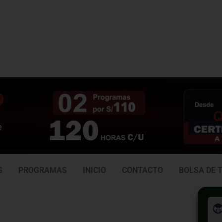
3 938
981 165 382
6
S
PROGRAMAS
INICIO
CONTACTO
BOLSA DE 