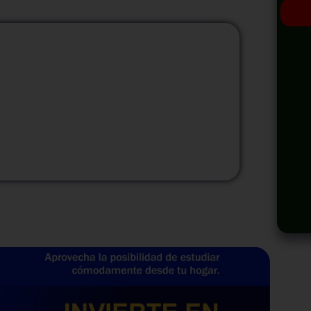
odalidad
Modalidad
Virtual
InHouse