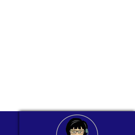
para ti
comunicarnos a
través de
WhatsApp?
Nuestros asesores están listos para
ofrecerte orientación
individualizada. ¡No dudes en
contactarnos en este momento!