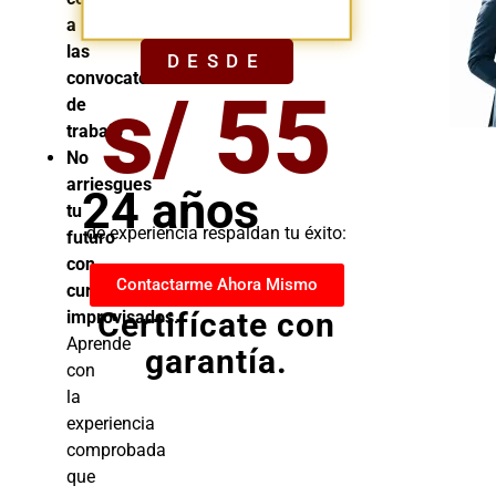
YA
a
las
DESDE
convocatorias
s/ 55
de
trabajo
No
arriesgues
24 años
tu
de experiencia respaldan tu éxito:
futuro
con
Contactarme Ahora Mismo
cursos
Certifícate con
improvisados.
Aprende
garantía.
con
la
experiencia
comprobada
que