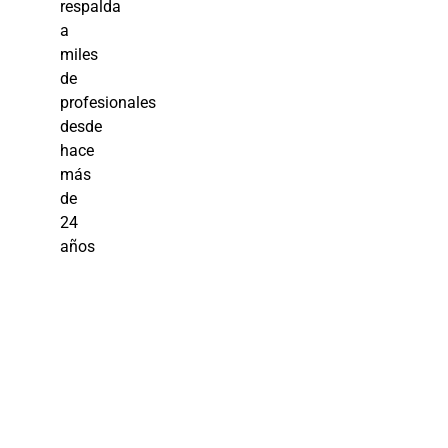
respalda
a
miles
de
profesionales
desde
hace
más
de
24
años
Curso
Rápido de