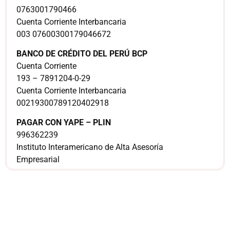
0763001790466
Cuenta Corriente Interbancaria
003 07600300179046672
BANCO DE CRÉDITO DEL PERÚ BCP
Cuenta Corriente
193 – 7891204-0-29
Cuenta Corriente Interbancaria
00219300789120402918
PAGAR CON YAPE – PLIN
996362239
Instituto Interamericano de Alta Asesoría
Empresarial
¿Sería más cómodo