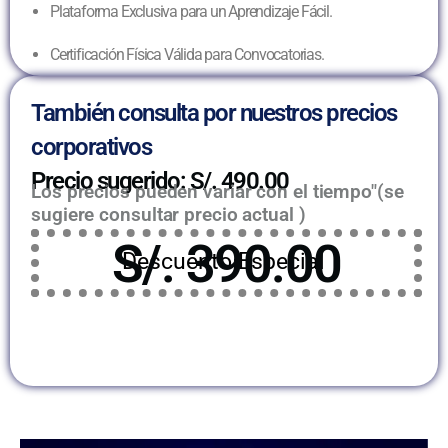
Plataforma Exclusiva para un Aprendizaje Fácil.
Certificación Física Válida para Convocatorias.
También consulta por nuestros precios
corporativos
Precio sugerido: S/. 490.00
Los precios pueden variar con el tiempo"(se
sugiere consultar precio actual )
S/. 390.00
Descuento Especial