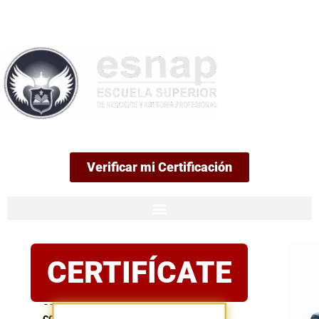
99
Verificar mi Certificación
Certificación
CERTIFÍCATE
oficial
Postula
con
confianza