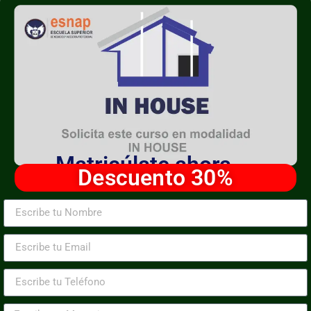
Matricúlate ahora
Descuento 30%