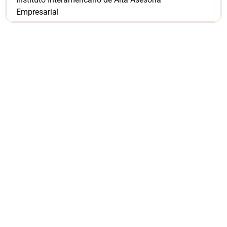
Empresarial
¿Sería más cómodo
para ti
comunicarnos a
través de
WhatsApp?
Nuestros asesores están listos para
ofrecerte orientación