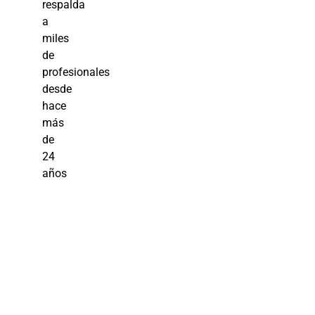
respalda
a
miles
de
profesionales
desde
hace
más
de
24
años
Curso RH:
Estrategias