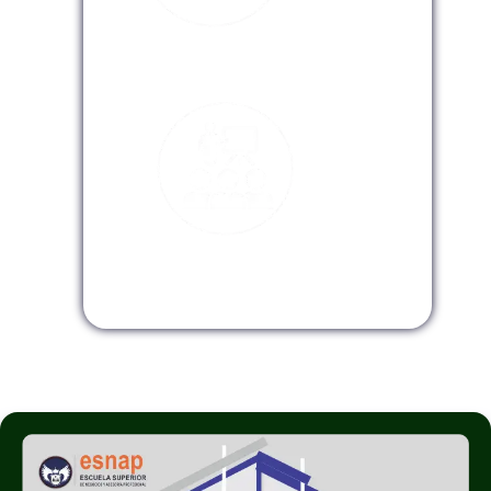
Modalidad Virtual
Modalidad InHouse