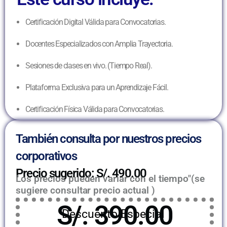
Certificación Digital Válida para Convocatorias.
Docentes Especializados con Amplia Trayectoria.
Sesiones de clases en vivo. (Tiempo Real).
Plataforma Exclusiva para un Aprendizaje Fácil.
Certificación Física Válida para Convocatorias.
También consulta por nuestros precios
corporativos
Precio sugerido: S/. 490.00
Los precios pueden variar con el tiempo"(se
sugiere consultar precio actual )
S/. 390.00
Descuento Especial