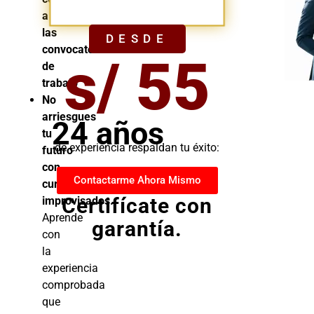
YA
a
las
DESDE
convocatorias
s/ 55
de
trabajo
No
arriesgues
24 años
tu
de experiencia respaldan tu éxito:
futuro
con
Contactarme Ahora Mismo
cursos
Certifícate con
improvisados.
Aprende
garantía.
con
la
experiencia
comprobada
que