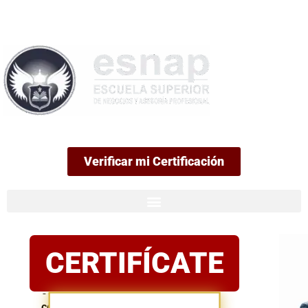
99
Verificar mi Certificación
Certificación
CERTIFÍCATE
oficial
Postula
con
confianza