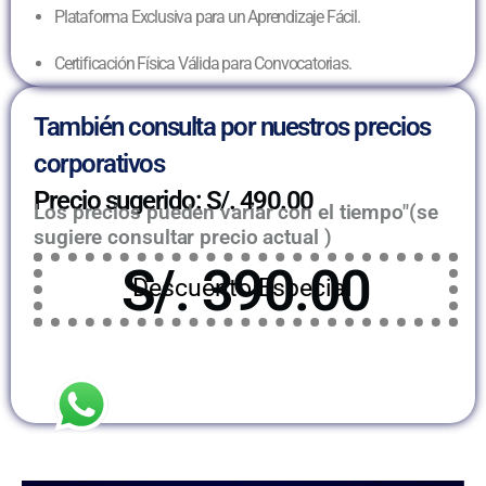
Plataforma Exclusiva para un Aprendizaje Fácil.
Certificación Física Válida para Convocatorias.
También consulta por nuestros precios
corporativos
Precio sugerido: S/. 490.00
Los precios pueden variar con el tiempo"(se
sugiere consultar precio actual )
S/. 390.00
Descuento Especial