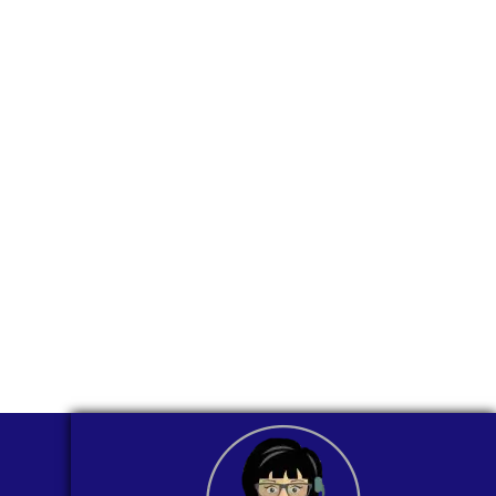
para ti
comunicarnos a
través de
WhatsApp?
Nuestros asesores están listos para
ofrecerte orientación
individualizada. ¡No dudes en
contactarnos en este momento!