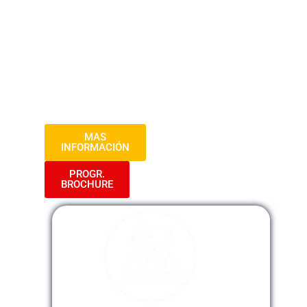
clientes. A través de este curso,
aprenderás a desarrollar habilidades de
comunicación efectiva, manejar
situaciones difíciles y ofrecer soluciones
satisfactorias. Prepárate para elevar la
calidad de atención al cliente y destacar
en la satisfacción de los usuarios.
MAS
INFORMACIÓN
PROGR.
BROCHURE