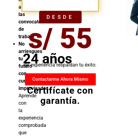
YA
a
las
DESDE
convocatorias
s/ 55
de
trabajo
No
arriesgues
24 años
tu
de experiencia respaldan tu éxito:
futuro
con
Contactarme Ahora Mismo
cursos
Certifícate con
improvisados.
Aprende
garantía.
con
la
experiencia
comprobada
que