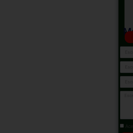
de
turas de
Ma
caciones -
sarrollo de Infraestructuras de
 los pilares fundamentales para planificar,
 proyectos de infraestructuras de
sumergirá en el fascinante mundo de las
n los conocimientos esenciales para
 en la era digital.
Ace