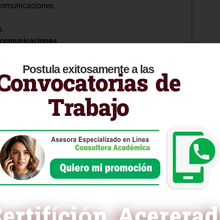
ecomunicaciones.
.
n.
lecomunicaciones
 óptica, coaxial, inalámbrica.
Postula exitosamente a las
ones.
Convocatorias de
s de Telecomunicaciones
Trabajo
de comunicación.
egral de las infraestructuras de
ta las últimas innovaciones. Prepárate para
ntribuir al desarrollo de soluciones tecnológicas que
na. ¡Acompáñanos en este viaje hacia el mundo de
ertifíción Acerera