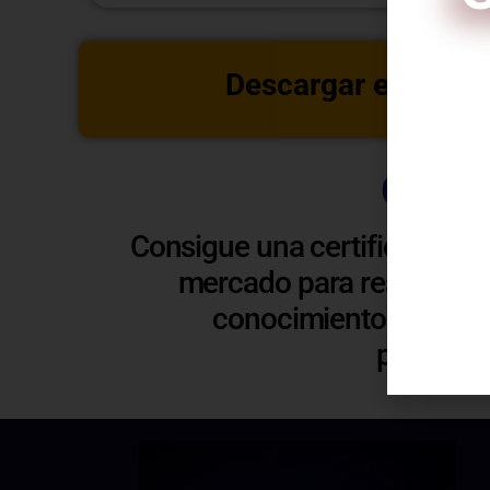
Descargar estructu
C
Certi
Consigue una certificación 
mercado para respaldar y
conocimientos. Esto t
profesio