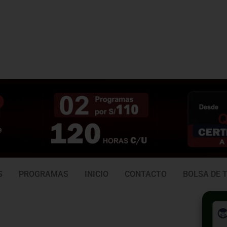
3 938
981 165 382
6
S
PROGRAMAS
INICIO
CONTACTO
BOLSA DE 