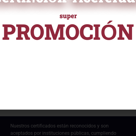
super
ra curricular en PDF
PROMOCIÓN
URSOS Y PROGRAMAS DE ALTA ESPECIALIZACI
ficación
desde
S/ 55
ampliamente reconocida en el
 validar tus habilidades y
e ayudará a destacarte
nalmente.
Nuestros certificados están reconocidos y son
aceptados por instituciones públicas, cumpliendo