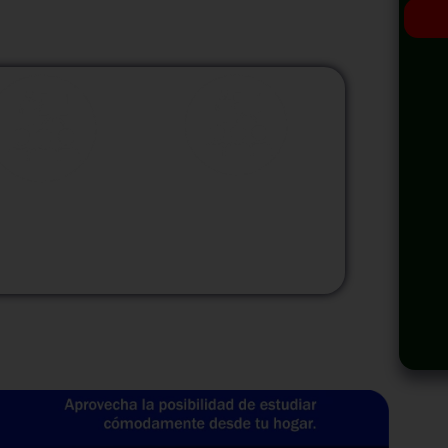
odalidad
Modalidad
Virtual
InHouse