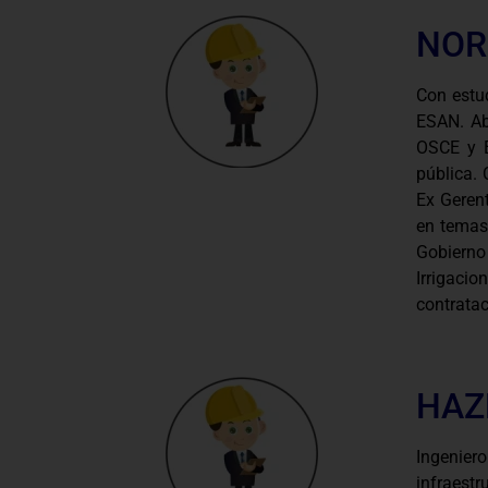
NOR
Con estu
ESAN. Ab
OSCE y E
pública. 
Ex Gerent
en temas
Gobierno
Irrigacio
contratac
HAZ
Ingenie
infraes