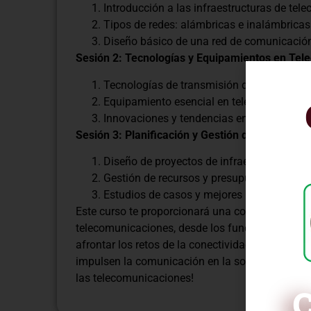
Introducción a las infraestructuras de tel
Tipos de redes: alámbricas e inalámbricas
Diseño básico de una red de comunicació
Sesión 2: Tecnologías y Equipamientos en Te
Tecnologías de transmisión de datos: fibra
Equipamiento esencial en telecomunicaci
Innovaciones y tendencias en el sector.
Sesión 3: Planificación y Gestión de Proyecto
Diseño de proyectos de infraestructuras 
Gestión de recursos y presupuestos.
Estudios de casos y mejores prácticas.
Este curso te proporcionará una comprensión int
telecomunicaciones, desde los fundamentos has
afrontar los retos de la conectividad global y co
impulsen la comunicación en la sociedad moder
las telecomunicaciones!
C