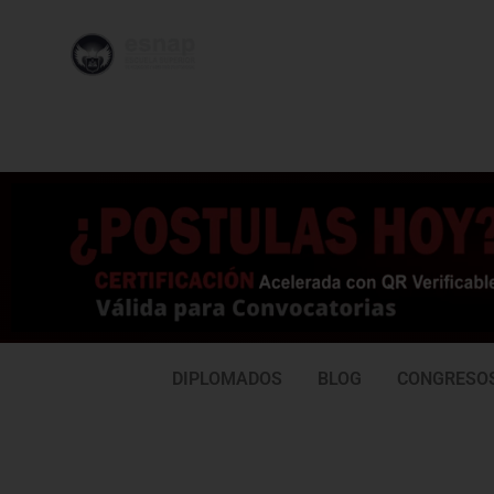
996 362
95
239
77
DIPLOMADOS
BLOG
CONGRESO