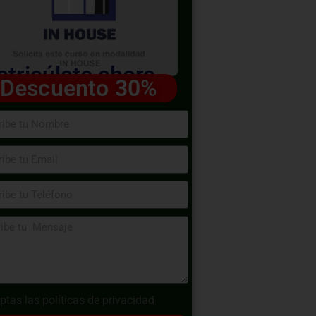
tricúlate ahora
Descuento 30%
ptas las
políticas de privacidad