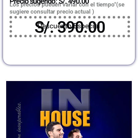
Precio sugerido: S/. 490.00
Los precios pueden variar con el tiempo"(se
sugiere consultar precio actual )
S/. 390.00
Descuento Especial