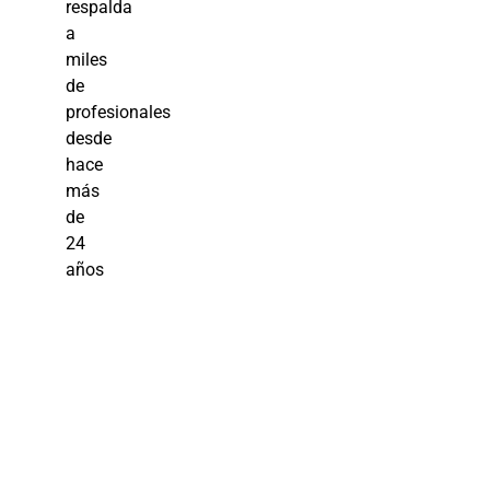
respalda
a
miles
de
profesionales
desde
hace
más
de
24
años
Gestión de
Talento: