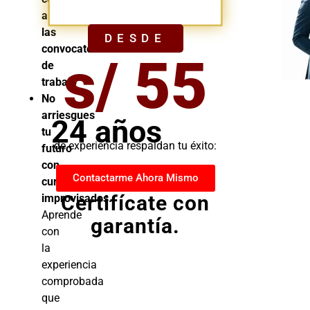
YA
a
las
DESDE
convocatorias
s/ 55
de
trabajo
No
arriesgues
24 años
tu
de experiencia respaldan tu éxito:
futuro
con
Contactarme Ahora Mismo
cursos
Certifícate con
improvisados.
Aprende
garantía.
con
la
experiencia
comprobada
que