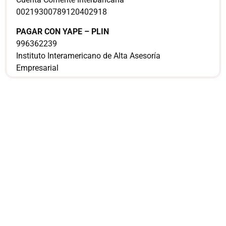
00219300789120402918
PAGAR CON YAPE – PLIN
996362239
Instituto Interamericano de Alta Asesoría
Empresarial
¿Sería más cómodo
para ti
comunicarnos a
través de
WhatsApp?