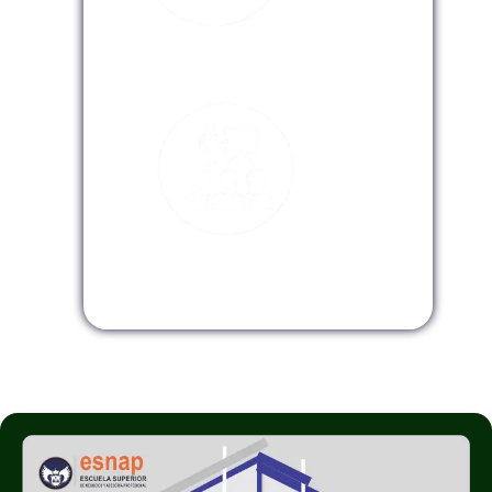
Modalidad Virtual
Modalidad InHouse