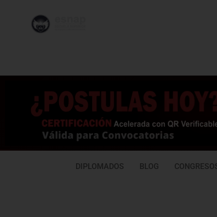
996 362
95
239
77
DIPLOMADOS
BLOG
CONGRESO