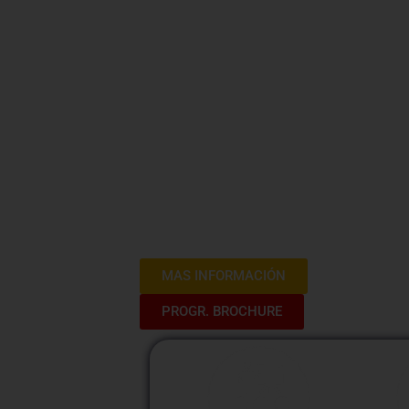
Desarrollo 
Municipios
Bienvenidos al Curso de Desarrollo Rur
exploraremos estrategias para impulsar 
comunidades rurales. Este curso está 
prácticas y conocimientos esenciales pa
rurales.
MAS INFORMACIÓN
PROGR. BROCHURE