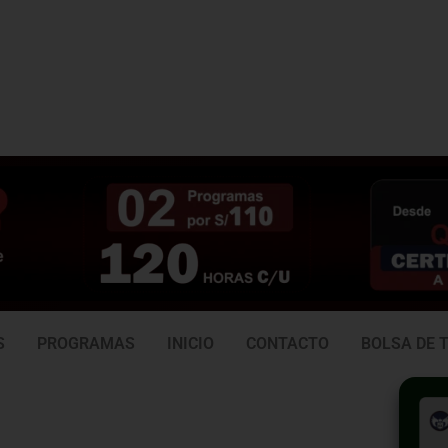
3 938
981 165 382
6
S
PROGRAMAS
INICIO
CONTACTO
BOLSA DE 