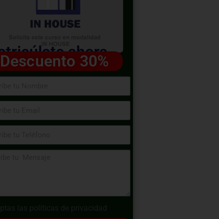
tricúlate ahora
Descuento 30%
ptas las
políticas de privacidad