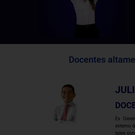
Docentes altamen
JUL
DOC
Ex Geren
externo d
tales com