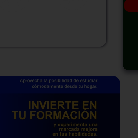
odalidad
Modalidad
Virtual
InHouse