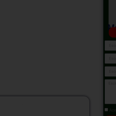
Rural y
 Rurales
Ma
al y Municipios Rurales, donde
el progreso y fortalecer la autonomía en las
diseñado para proporcionar herramientas
ra el desarrollo sostenible en entornos
Ace