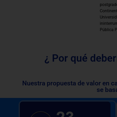
postgrad
Continen
Univers
ininterr
Pública 
¿ Por qué deber
Nuestra propuesta de valor en c
se bas