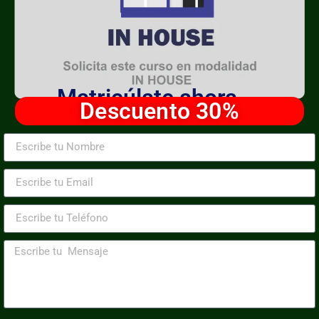
Matricúlate ahora
Descuento 30%