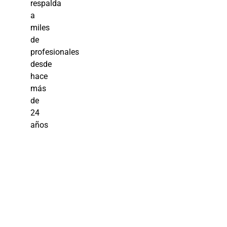
respalda
a
miles
de
profesionales
desde
hace
más
de
24
años
Educación y
Cultura en