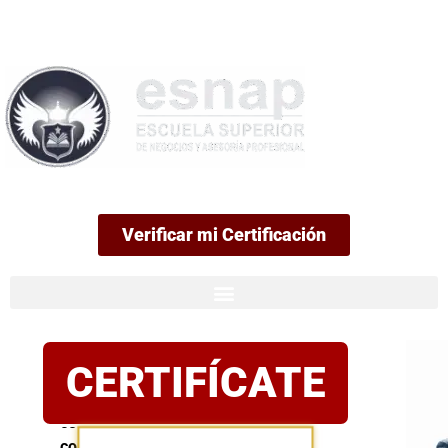
99
Verificar mi Certificación
Certificación
CERTIFÍCATE
oficial
Postula
con
confianza