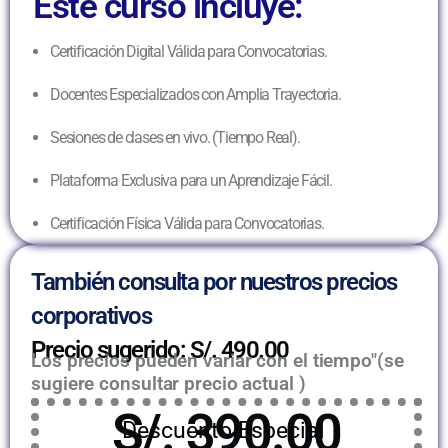
Este curso incluye:
Certificación Digital Válida para Convocatorias.
Docentes Especializados con Amplia Trayectoria.
Sesiones de clases en vivo. (Tiempo Real).
Plataforma Exclusiva para un Aprendizaje Fácil.
Certificación Física Válida para Convocatorias.
También consulta por nuestros precios
corporativos
Precio sugerido: S/. 490.00
Los precios pueden variar con el tiempo"(se
sugiere consultar precio actual )
S/. 390.00
Descuento Especial