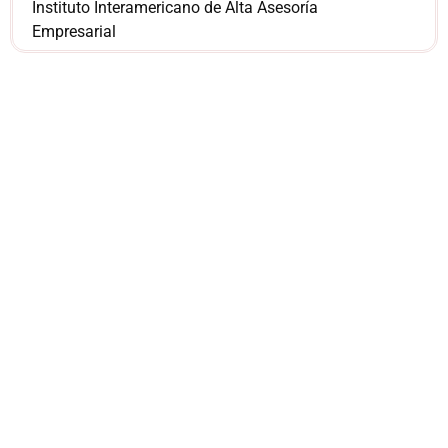
Instituto Interamericano de Alta Asesoría
Empresarial
¿Sería más cómodo
para ti
comunicarnos a
través de
WhatsApp?
Nuestros asesores están listos para
ofrecerte orientación