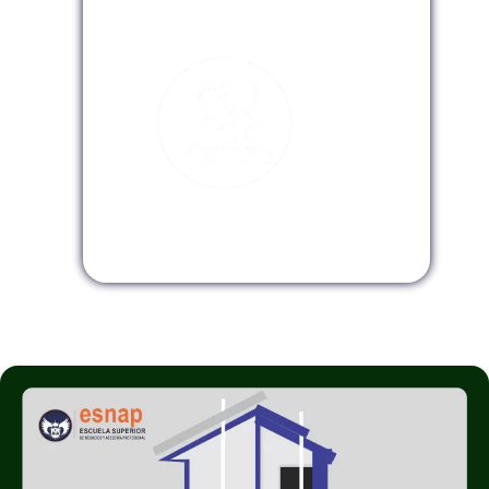
Modalidad Virtual
Modalidad InHouse