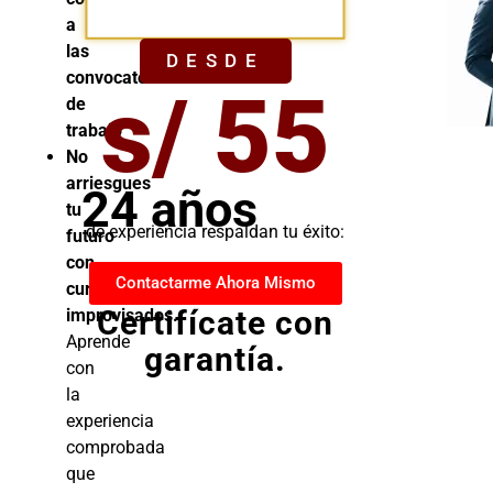
YA
a
las
DESDE
convocatorias
s/ 55
de
trabajo
No
arriesgues
24 años
tu
de experiencia respaldan tu éxito:
futuro
con
Contactarme Ahora Mismo
cursos
Certifícate con
improvisados.
Aprende
garantía.
con
la
experiencia
comprobada
que