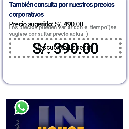
También consulta por nuestros precios
corporativos
Precio sugerido: S/. 490.00
Los precios pueden variar con el tiempo"(se
sugiere consultar precio actual )
S/. 390.00
Descuento Especial