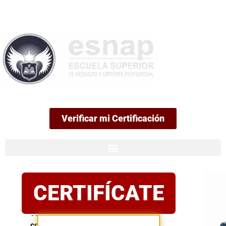
99
Verificar mi Certificación
Certificación
CERTIFÍCATE
oficial
Postula
con
confianza