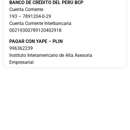
BANCO DE CRÉDITO DEL PERÚ BCP
Cuenta Corriente
193 – 7891204-0-29
Cuenta Corriente Interbancaria
00219300789120402918
PAGAR CON YAPE – PLIN
996362239
Instituto Interamericano de Alta Asesoría
Empresarial
¿Sería más cómodo
para ti
comunicarnos a
través de