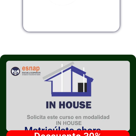
Modalidad InHouse
Matricúlate ahora