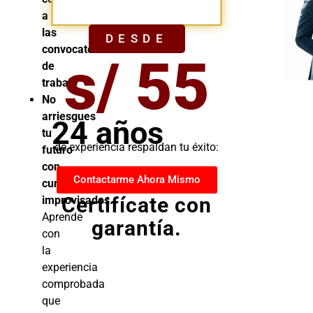
YA
a
las
DESDE
convocatorias
s/ 55
de
trabajo
No
arriesgues
24 años
tu
de experiencia respaldan tu éxito:
futuro
con
Contactarme Ahora Mismo
cursos
Certifícate con
improvisados.
Aprende
garantía.
con
la
experiencia
comprobada
que