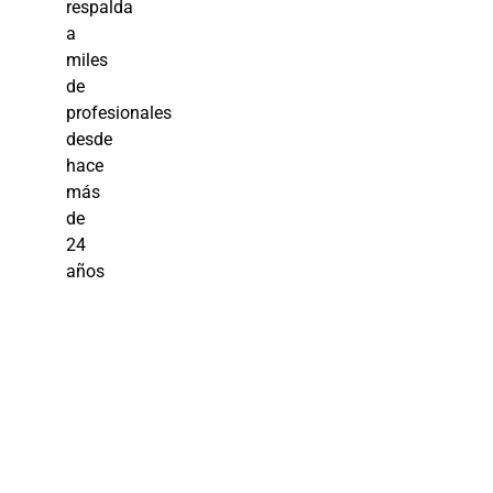
respalda
a
miles
de
profesionales
desde
hace
más
de
24
años
Elaboración
de