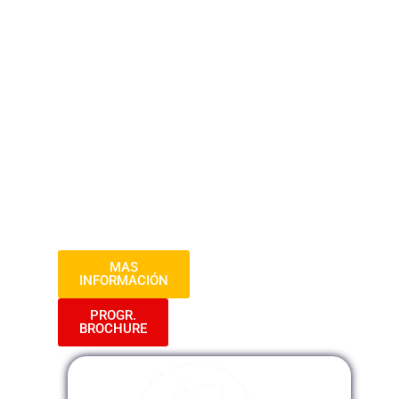
bienes, servicios y obras necesarios para
llevar a cabo proyectos y programas
gubernamentales. A través de un proceso
de contratación transparente y
competitivo, se busca asegurar la
eficiencia y eficacia del gasto público, así
como promover la igualdad de
oportunidades para los proveedores y
garantizar el cumplimiento de los
principios de transparencia, competencia
y economía.
MAS
INFORMACIÓN
PROGR.
BROCHURE