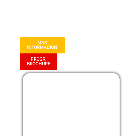
Prepárate para adquirir conocimientos
prácticos y habilidades que te destacarán
en el complejo mundo de las
contrataciones gubernamentales.
MAS
INFORMACIÓN
PROGR.
BROCHURE
Modalidad Presencial