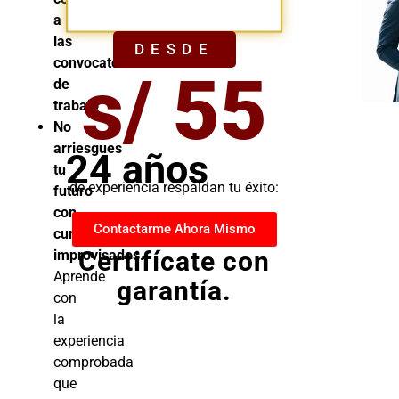
YA
a
las
DESDE
convocatorias
s/ 55
de
trabajo
No
arriesgues
24 años
tu
de experiencia respaldan tu éxito:
futuro
con
Contactarme Ahora Mismo
cursos
Certifícate con
improvisados.
Aprende
garantía.
con
la
experiencia
comprobada
que