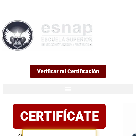
99
Verificar mi Certificación
Certificación
CERTIFÍCATE
oficial
Postula
con
confianza