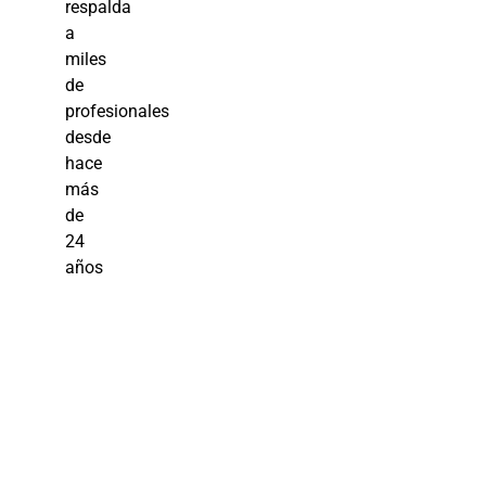
respalda
a
miles
de
profesionales
desde
hace
más
de
24
años
Entrenamient
en