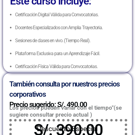
Este curso incluye:
Certificación Digital Válida para Convocatorias.
Docentes Especializados con Amplia Trayectoria.
Sesiones de clases en vivo. (Tiempo Real).
Plataforma Exclusiva para un Aprendizaje Fácil.
Certificación Física Válida para Convocatorias.
También consulta por nuestros precios
corporativos
Precio sugerido: S/. 490.00
Los precios pueden variar con el tiempo"(se
sugiere consultar precio actual )
S/. 390.00
Descuento Especial