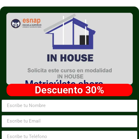
Matricúlate ahora
Descuento 30%