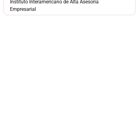
Instituto Interamericano de Alta Asesoría
Empresarial
¿Sería más cómodo
para ti
comunicarnos a
través de
WhatsApp?
Nuestros asesores están listos para
ofrecerte orientación