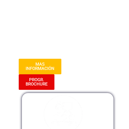
problemas de un buen texto; aprende aquí
las normas básicas de ortografía y la
manera estratégica en la que puedas
ordenar tus ideas para poder llevar un
mensaje concreto. Comunica tus
enunciados e informes como un experto a
través del aprendizaje de la redacción
ejecutiva.
MAS
INFORMACIÓN
PROGR.
BROCHURE