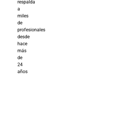
respalda
a
miles
de
profesionales
desde
hace
más
de
24
años
Curso
Ortografia y