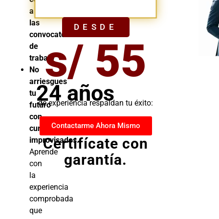
YA
a
las
DESDE
convocatorias
s/ 55
de
trabajo
No
arriesgues
24 años
tu
de experiencia respaldan tu éxito:
futuro
con
Contactarme Ahora Mismo
cursos
Certifícate con
improvisados.
Aprende
garantía.
con
la
experiencia
comprobada
que