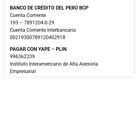
BANCO DE CRÉDITO DEL PERÚ BCP
Cuenta Corriente
193 – 7891204-0-29
Cuenta Corriente Interbancaria
00219300789120402918
PAGAR CON YAPE – PLIN
996362239
Instituto Interamericano de Alta Asesoría
Empresarial
¿Sería más cómodo
para ti
comunicarnos a