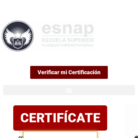
99
Verificar mi Certificación
Certificación
CERTIFÍCATE
oficial
Postula
con
confianza