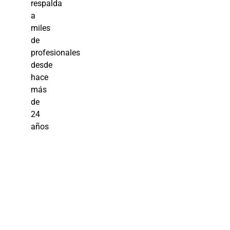
respalda
a
miles
de
profesionales
desde
hace
más
de
24
años
Estrategias
de Mejora