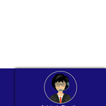
través de
WhatsApp?
Nuestros asesores están listos para
ofrecerte orientación
individualizada. ¡No dudes en
contactarnos en este momento!