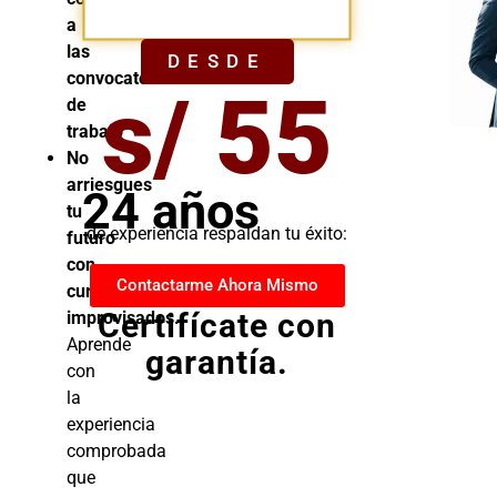
YA
a
las
DESDE
convocatorias
s/ 55
de
trabajo
No
arriesgues
24 años
tu
de experiencia respaldan tu éxito:
futuro
con
Contactarme Ahora Mismo
cursos
Certifícate con
improvisados.
Aprende
garantía.
con
la
experiencia
comprobada
que