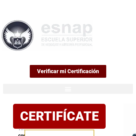
99
Verificar mi Certificación
Certificación
CERTIFÍCATE
oficial
Postula
con
confianza