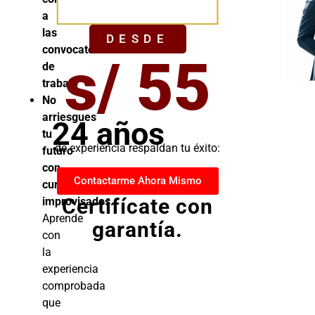
YA
a
las
DESDE
convocatorias
s/ 55
de
trabajo
No
arriesgues
24 años
tu
de experiencia respaldan tu éxito:
futuro
con
Contactarme Ahora Mismo
cursos
Certifícate con
improvisados.
Aprende
garantía.
con
la
experiencia
comprobada
que