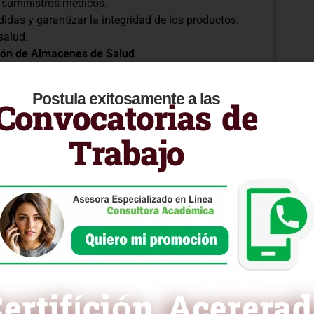
 suministros médicos.
didas y garantizar la integridad de los productos.
salud.
stión de Almacenes de Salud
iduos médicos.
Postula exitosamente a las
 en almacenes de salud.
Convocatorias de
ficiencia operativa en el sector de la salud.
 herramientas necesarias para optimizar la gestión
Trabajo
asegurando la disponibilidad y calidad de
n sanitaria efectiva.
ra curricular en PDF
ertifíción Acerera