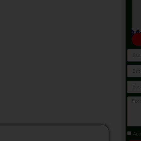
e Almacenes
ública 2024
Ma
cenes de Salud Pública», una capacitación
les de la logística y almacenamiento en el
diseñado para equipar a los participantes
 gestionar almacenes de suministros
o la disponibilidad oportuna de recursos
Ace