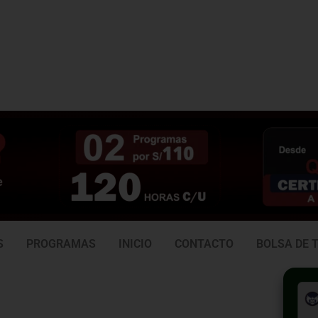
3 938
981 165 382
6
S
PROGRAMAS
INICIO
CONTACTO
BOLSA DE 