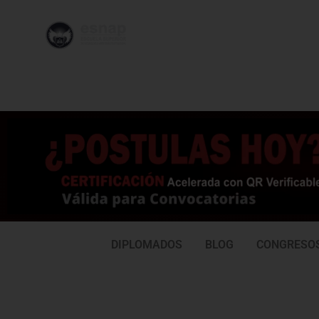
996 362
95
239
77
DIPLOMADOS
BLOG
CONGRESO