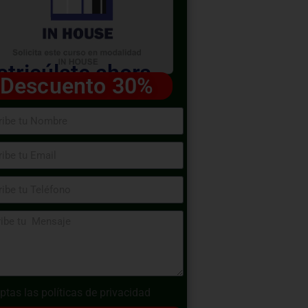
tricúlate ahora
Descuento 30%
ptas las
políticas de privacidad