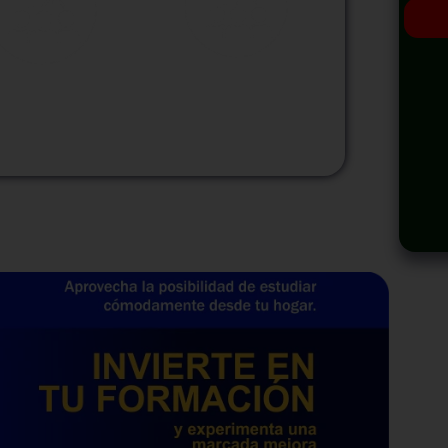
odalidad
Modalidad
Virtual
InHouse