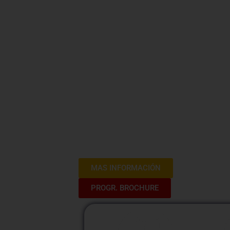
Gestión d
de Salud P
Bienvenidos al curso «Gestión de Alma
integral que aborda los aspectos crucia
sector de la salud. Este programa está 
con conocimientos especializados para
médicos de manera eficiente, asegurand
esenciales para la atención de la salud.
MAS INFORMACIÓN
PROGR. BROCHURE