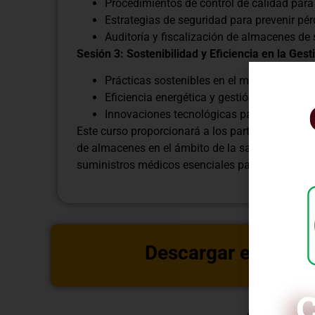
Procedimientos de control de calidad para
Estrategias de seguridad para prevenir pér
Auditoría y fiscalización de almacenes de 
Sesión 3: Sostenibilidad y Eficiencia en la Ge
Prácticas sostenibles en el manejo de res
Eficiencia energética y gestión ambiental
Innovaciones tecnológicas para mejorar la e
Este curso proporcionará a los participantes las
de almacenes en el ámbito de la salud pública, 
suministros médicos esenciales para una atenció
Descargar estructu
C