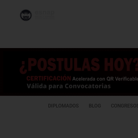
996 362
95
239
77
DIPLOMADOS
BLOG
CONGRESO