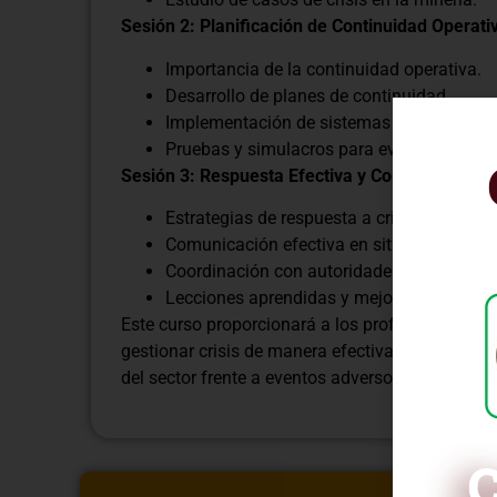
Sesión 2: Planificación de Continuidad Operati
Importancia de la continuidad operativa.
Desarrollo de planes de continuidad.
Implementación de sistemas de respaldo.
Pruebas y simulacros para evaluar la cont
Sesión 3: Respuesta Efectiva y Comunicación e
Estrategias de respuesta a crisis.
Comunicación efectiva en situaciones de 
Coordinación con autoridades y partes int
Lecciones aprendidas y mejora continua.
Este curso proporcionará a los profesionales de
gestionar crisis de manera efectiva y garantizar 
del sector frente a eventos adversos.
C