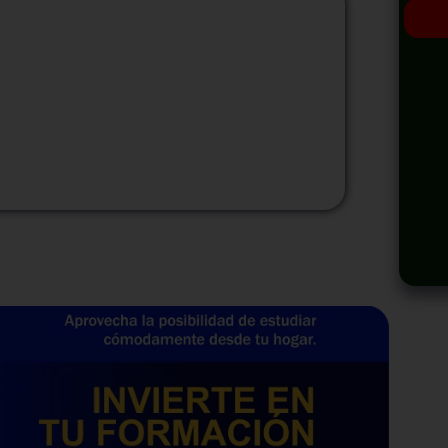
odalidad
Modalidad
Virtual
InHouse