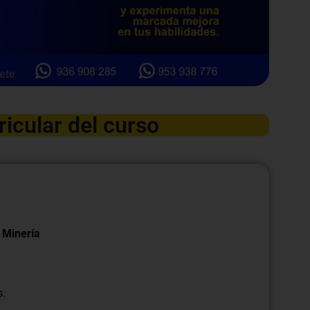
ricular del curso
n Minería
s.