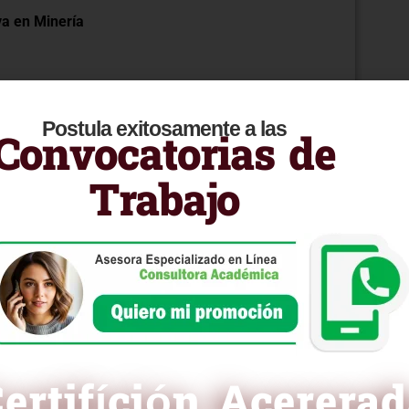
va en Minería
inuidad.
Postula exitosamente a las
Convocatorias de
n Crisis Mineras
Trabajo
emergencia.
eresadas.
 la minería las herramientas necesarias para
la continuidad operativa, fortaleciendo la resiliencia
ertifíción Acerera