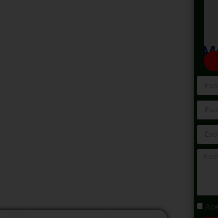
Crisis y
d Operativa
Ma
ía - 2024
sis y Continuidad Operativa en la Minería,
ra abordar crisis y garantizar la
ndustria minera. Aprenderemos a desarrollar
stionar crisis de manera proactiva,
nero frente a situaciones imprevistas.
Ace