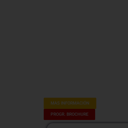
Gestión de 
Continuida
en la Miner
Bienvenidos al Curso de Gestión de Cri
donde exploraremos estrategias clave pa
continuidad de las operaciones en la i
planes de contingencia efectivos y a ge
asegurando la resiliencia del sector mi
MAS INFORMACIÓN
PROGR. BROCHURE