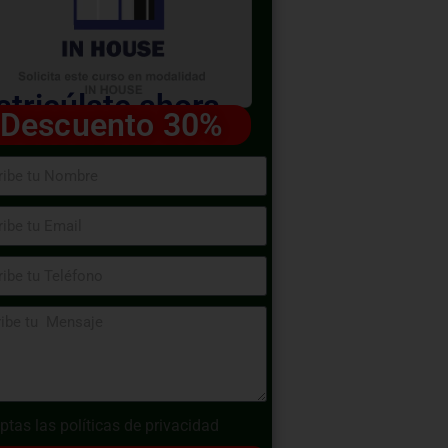
tricúlate ahora
Descuento 30%
ptas las
políticas de privacidad