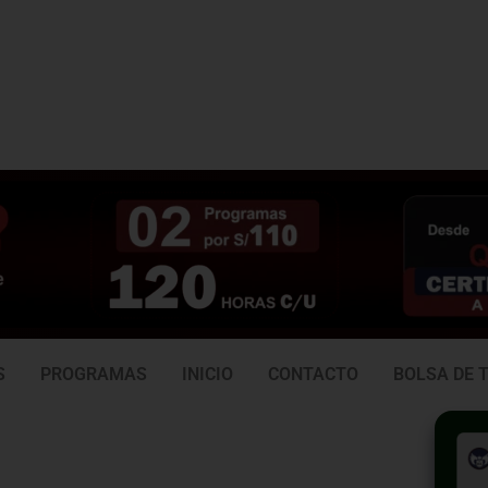
3 938
981 165 382
6
S
PROGRAMAS
INICIO
CONTACTO
BOLSA DE 