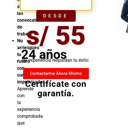
YA
a
las
DESDE
convocatorias
s/ 55
de
trabajo
No
arriesgues
24 años
tu
de experiencia respaldan tu éxito:
futuro
con
Contactarme Ahora Mismo
cursos
Certifícate con
improvisados.
Aprende
garantía.
con
la
experiencia
comprobada
que