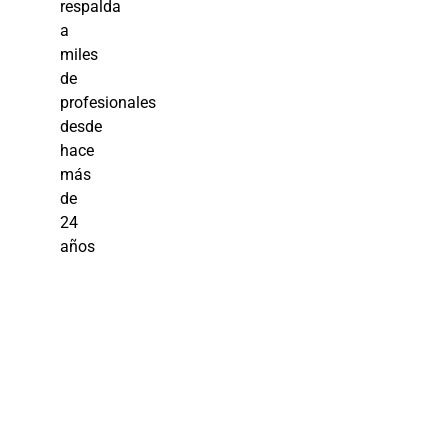
respalda
a
miles
de
profesionales
desde
hace
más
de
24
años
Gestión de
Fuerza de