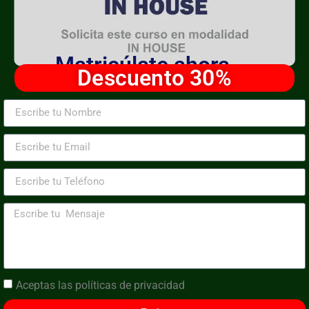
Matricúlate ahora
Descuento 30%
Aceptas las
políticas de privacidad