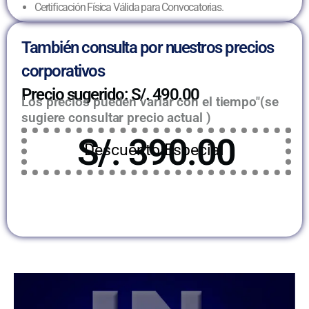
Certificación Física Válida para Convocatorias.
También consulta por nuestros precios
corporativos
Precio sugerido: S/. 490.00
Los precios pueden variar con el tiempo"(se
sugiere consultar precio actual )
S/. 390.00
Descuento Especial