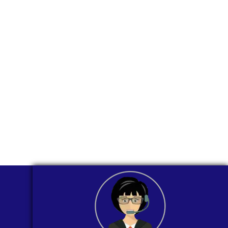
comunicarnos a
través de
WhatsApp?
Nuestros asesores están listos para
ofrecerte orientación
individualizada. ¡No dudes en
contactarnos en este momento!