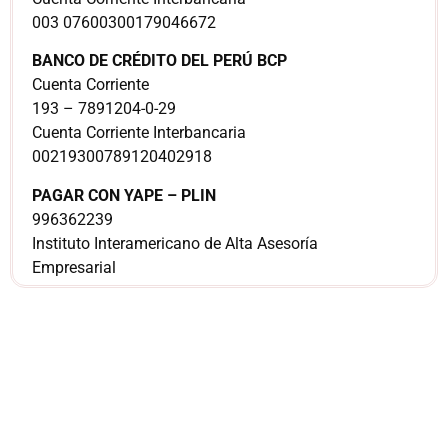
003 07600300179046672
BANCO DE CRÉDITO DEL PERÚ BCP
Cuenta Corriente
193 – 7891204-0-29
Cuenta Corriente Interbancaria
00219300789120402918
PAGAR CON YAPE – PLIN
996362239
Instituto Interamericano de Alta Asesoría
Empresarial
¿Sería más cómodo
para ti