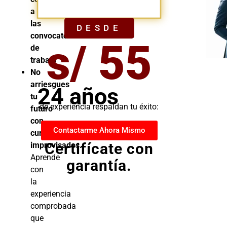
YA
a
las
DESDE
convocatorias
s/ 55
de
trabajo
No
arriesgues
24 años
tu
de experiencia respaldan tu éxito:
futuro
con
Contactarme Ahora Mismo
cursos
Certifícate con
improvisados.
Aprende
garantía.
con
la
experiencia
comprobada
que