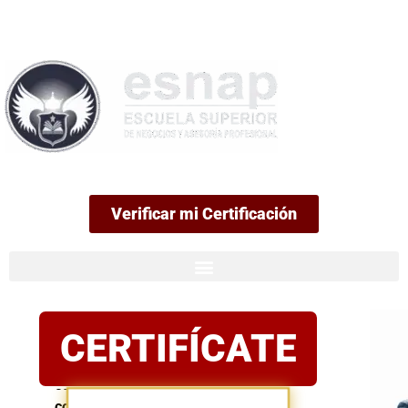
99
Verificar mi Certificación
Certificación
CERTIFÍCATE
oficial
Postula
con
confianza