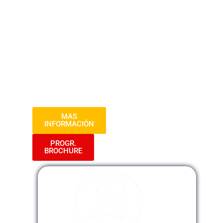
Urbana en lo Público». En este programa,
exploraremos cómo implementar
eficientemente procesos estratégicos para
el desarrollo urbano y la planificación en
el ámbito gubernamental. Descubre
herramientas prácticas para impulsar
proyectos que transformen positivamente
las ciudades y regiones.
MAS
INFORMACIÓN
PROGR.
BROCHURE