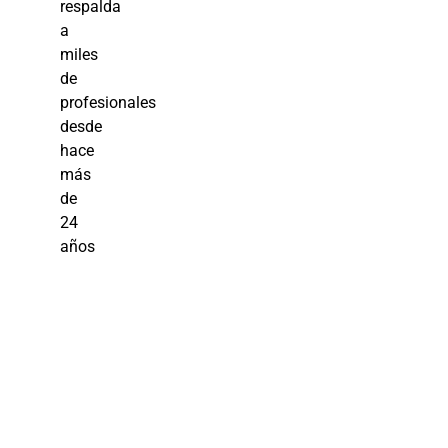
respalda
a
miles
de
profesionales
desde
hace
más
de
24
años
Gestión de
Procesos