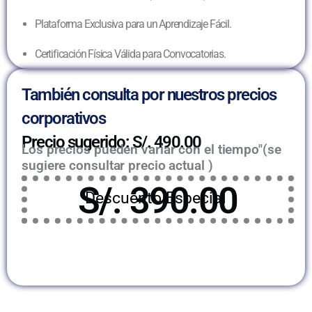
Plataforma Exclusiva para un Aprendizaje Fácil.
Certificación Física Válida para Convocatorias.
También consulta por nuestros precios
corporativos
Precio sugerido: S/. 490.00
Los precios pueden variar con el tiempo"(se
sugiere consultar precio actual )
S/. 390.00
Descuento Especial