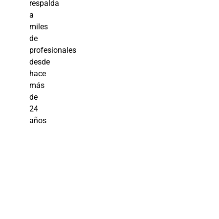
respalda
a
miles
de
profesionales
desde
hace
más
de
24
años
Gestión de
Relaciones