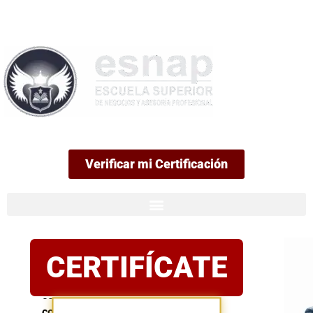
99
Verificar mi Certificación
Certificación
CERTIFÍCATE
oficial
Postula
con
confianza