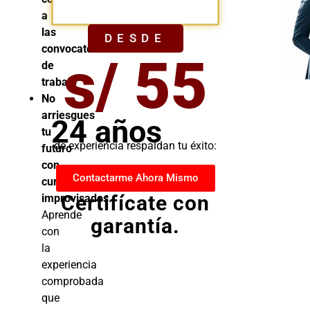
YA
a
las
DESDE
convocatorias
s/ 55
de
trabajo
No
arriesgues
24 años
tu
de experiencia respaldan tu éxito:
futuro
con
Contactarme Ahora Mismo
cursos
Certifícate con
improvisados.
Aprende
garantía.
con
la
experiencia
comprobada
que