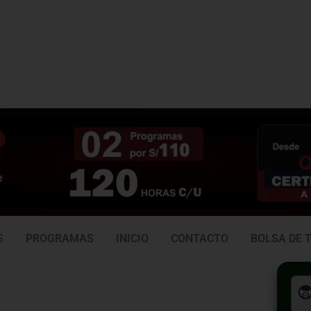
3 938
981 165 382
6
S
PROGRAMAS
INICIO
CONTACTO
BOLSA DE 