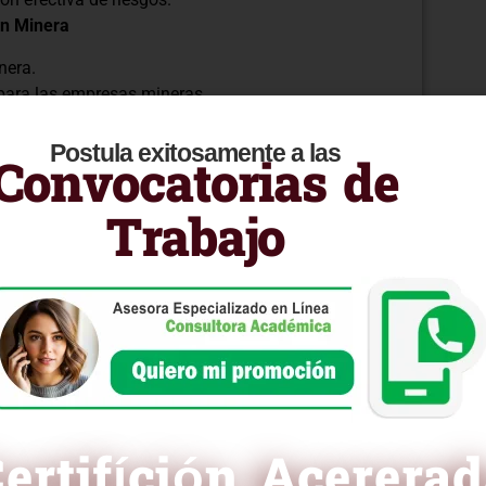
ón Minera
nera.
 para las empresas mineras.
uridad.
o en la minería.
Postula exitosamente a las
Convocatorias de
s de Riesgo y Cumplimiento
sgos y cumplimiento.
Trabajo
la mitigación de riesgos.
.
laciones.
arias para gestionar los riesgos y cumplir con las
ia minera, fomentando prácticas seguras,
es vigentes.
ertifíción Acerera