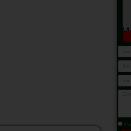
 Riesgos y
to en la
Ma
Minera
sgos y Cumplimiento en la Industria Minera,
jores prácticas para identificar, evaluar y
 operaciones mineras. Además, analizaremos
o que rigen la industria, garantizando una
Ace