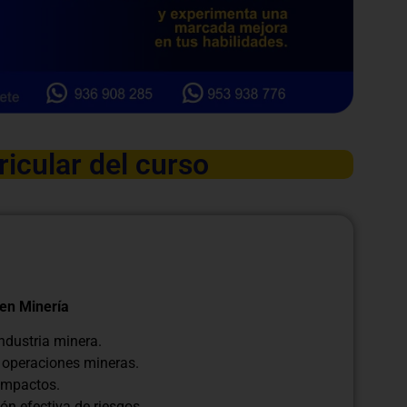
ricular del curso
en Minería
industria minera.
en operaciones mineras.
 impactos.
ón efectiva de riesgos.