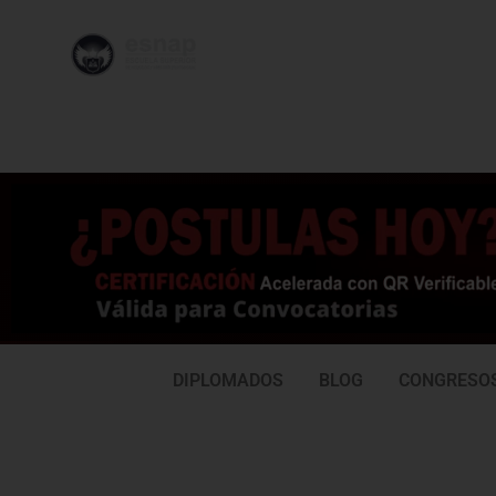
996 362
95
239
77
DIPLOMADOS
BLOG
CONGRESO