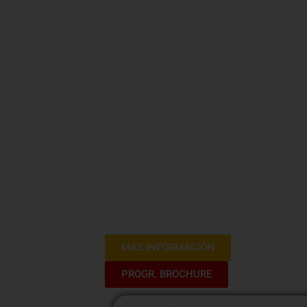
Gestión de
Cumplimien
Industria 
Bienvenidos al Curso de Gestión de Rie
donde exploraremos las estrategias y me
mitigar los riesgos asociados con las
los marcos normativos y de cumplimient
gestión integral y responsable.
MAS INFORMACIÓN
PROGR. BROCHURE