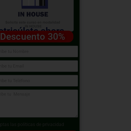
tricúlate ahora
Descuento 30%
ptas las
políticas de privacidad