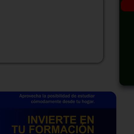
odalidad
Modalidad
Virtual
InHouse