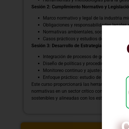
Sesión 2: Cumplimiento Normativo y Legislaci
Marco normativo y legal de la industria mi
Obligaciones y responsabilidades legales
Normativas ambientales, sociales y de seg
Casos prácticos y estudios de cumplimient
Sesión 3: Desarrollo de Estrategias Integrada
Integración de procesos de gestión de rie
Diseño de políticas y procedimientos para 
Monitoreo continuo y ajuste de estrategias
Enfoque práctico: estudio de casos y simu
Este curso proporcionará las herramientas neces
normativas en un sector crítico como la industr
sostenibles y alineadas con los estándares legal
C