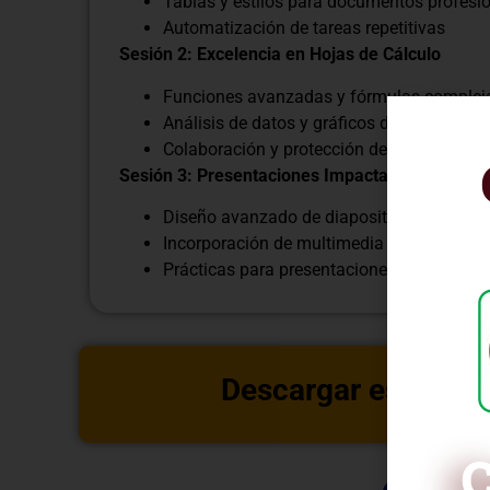
Tablas y estilos para documentos profesi
Automatización de tareas repetitivas
Sesión 2: Excelencia en Hojas de Cálculo
Funciones avanzadas y fórmulas complej
Análisis de datos y gráficos dinámicos
Colaboración y protección de hojas de cál
Sesión 3: Presentaciones Impactantes
Diseño avanzado de diapositivas
Incorporación de multimedia y animacion
Prácticas para presentaciones efectivas
Descargar estructu
C