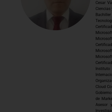
Cesar Va
Ciencias 
Bachill
Tecnolo
Certific
Microsof
Microsof
Certific
Microsof
Microsof
Certifica
Institut
Interna
Organizac
Cloud Com
Gobierno
de Mark
Asesor y
Investiga