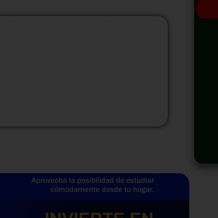
odalidad
Modalidad
Virtual
InHouse