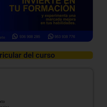
ricular del curso
xto