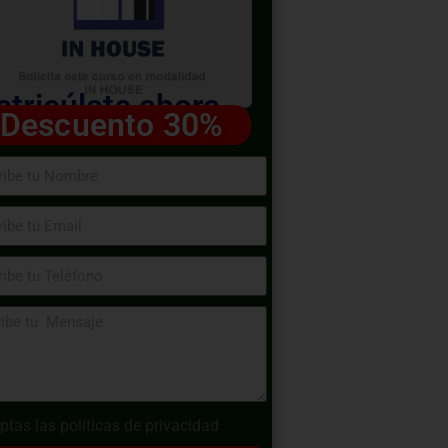
tricúlate ahora
Descuento 30%
ptas las
políticas de privacidad