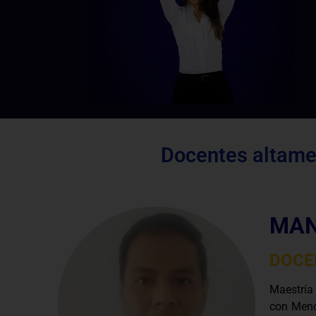
Docentes altamen
MAN
DOCE
Maestría
con Menc