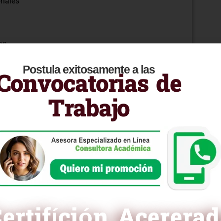
onales
as
culo
Postula exitosamente a las
Convocatorias de
Trabajo
es
ra curricular en PDF
ertifíción Acerera