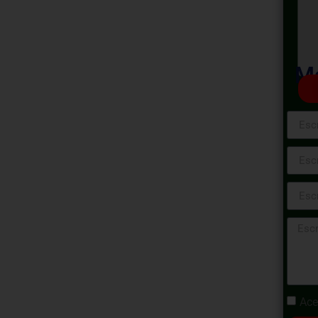
tas
 Curso de
Ma
Profesional
sional de Ofimática: Herramientas
ara fortalecer tus destrezas en el uso de
 allá de lo fundamental. Descubrirás
res de texto, hojas de cálculo y
ia en el ámbito laboral. Prepárate para
 ofimática y destacar en tu carrera
Ace