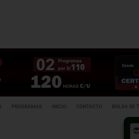
3 938
981 165 382
6
S
PROGRAMAS
INICIO
CONTACTO
BOLSA DE 