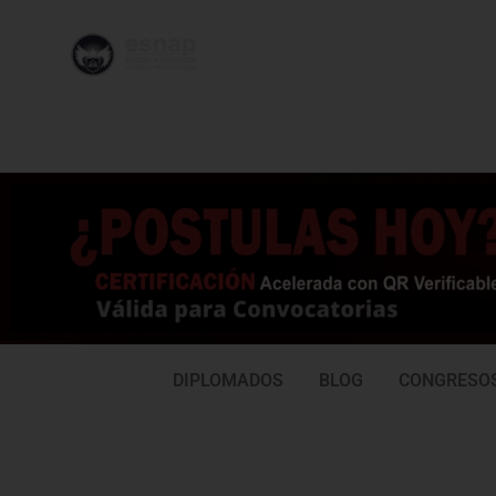
996 362
95
239
77
DIPLOMADOS
BLOG
CONGRESO